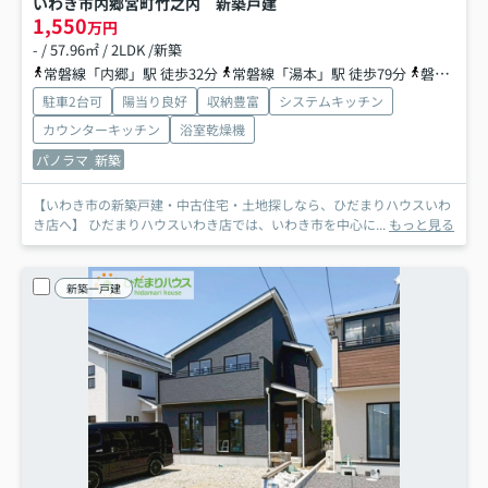
いわき市内郷宮町竹之内 新築戸建
1,550
万円
- / 57.96㎡ / 2LDK /新築
常磐線「内郷」駅 徒歩32分
常磐線「湯本」駅 徒歩79分
磐越東線「赤井」駅 徒歩90分
駐車2台可
陽当り良好
収納豊富
システムキッチン
カウンターキッチン
浴室乾燥機
パノラマ
新築
【いわき市の新築戸建・中古住宅・土地探しなら、ひだまりハウスいわ
き店へ】 ひだまりハウスいわき店では、いわき市を中心に...
もっと見る
新築一戸建