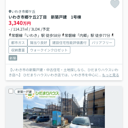
いわき市郷ケ丘
いわき市郷ケ丘2丁目 新築戸建 1号棟
3,340
万円
- / 114.27㎡ / 3LDK /予定
常磐線「いわき」駅 徒歩58分
常磐線「内郷」駅 徒歩77分
常磐線「
都市ガス
陽当り良好
建設住宅性能評価書付
バリアフリー
収納豊富
ウォークインクロゼット
新築
【いわき市の新築戸建・中古住宅・土地探しなら、ひだまりハウスいわ
き店へ】 ひだまりハウスいわき店では、いわき市を中心に...
もっと見る
新築一戸建