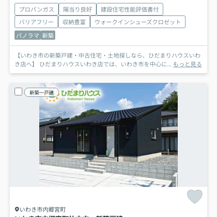
プロパンガス
陽当り良好
建設住宅性能評価書付
バリアフリー
収納豊富
ウォークインシューズクロゼット
パノラマ
新築
【いわき市の新築戸建・中古住宅・土地探しなら、ひだまりハウスいわ
き店へ】 ひだまりハウスいわき店では、いわき市を中心に...
もっと見る
新築一戸建
いわき市内郷宮町