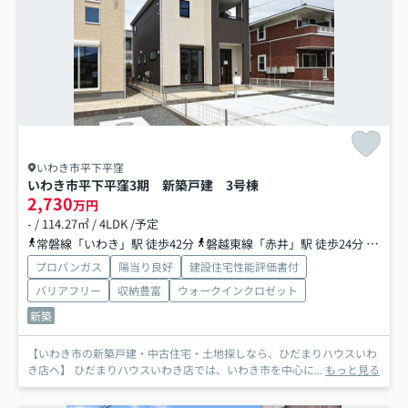
いわき市平下平窪
いわき市平下平窪3期 新築戸建 3号棟
2,730
万円
- / 114.27㎡ / 4LDK /予定
常磐線「いわき」駅 徒歩42分
磐越東線「赤井」駅 徒歩24分
磐越東
プロパンガス
陽当り良好
建設住宅性能評価書付
バリアフリー
収納豊富
ウォークインクロゼット
新築
【いわき市の新築戸建・中古住宅・土地探しなら、ひだまりハウスいわ
き店へ】 ひだまりハウスいわき店では、いわき市を中心に...
もっと見る