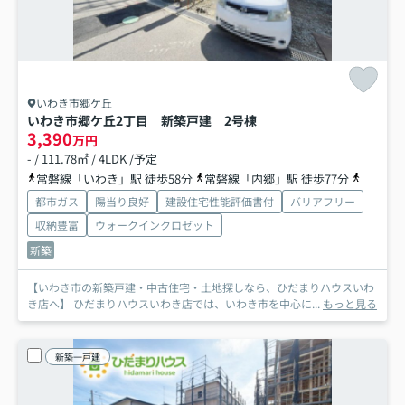
いわき市郷ケ丘
いわき市郷ケ丘2丁目 新築戸建 2号棟
3,390
万円
- / 111.78㎡ / 4LDK /予定
常磐線「いわき」駅 徒歩58分
常磐線「内郷」駅 徒歩77分
常磐線「
都市ガス
陽当り良好
建設住宅性能評価書付
バリアフリー
収納豊富
ウォークインクロゼット
新築
【いわき市の新築戸建・中古住宅・土地探しなら、ひだまりハウスいわ
き店へ】 ひだまりハウスいわき店では、いわき市を中心に...
もっと見る
新築一戸建