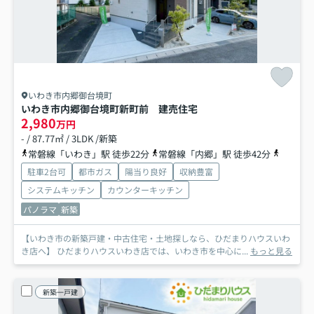
いわき市内郷御台境町
いわき市内郷御台境町新町前 建売住宅
2,980
万円
- / 87.77㎡ / 3LDK /新築
常磐線「いわき」駅 徒歩22分
常磐線「内郷」駅 徒歩42分
磐越東線
駐車2台可
都市ガス
陽当り良好
収納豊富
システムキッチン
カウンターキッチン
パノラマ
新築
【いわき市の新築戸建・中古住宅・土地探しなら、ひだまりハウスいわ
き店へ】 ひだまりハウスいわき店では、いわき市を中心に...
もっと見る
新築一戸建