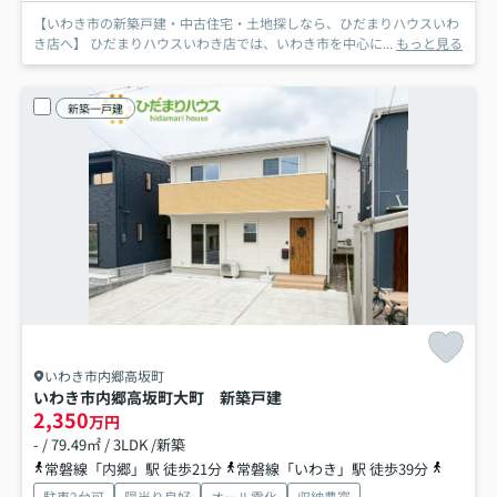
【いわき市の新築戸建・中古住宅・土地探しなら、ひだまりハウスいわ
き店へ】 ひだまりハウスいわき店では、いわき市を中心に...
もっと見る
新築一戸建
いわき市内郷高坂町
いわき市内郷高坂町大町 新築戸建
2,350
万円
- / 79.49㎡ / 3LDK /新築
常磐線「内郷」駅 徒歩21分
常磐線「いわき」駅 徒歩39分
磐越東線
駐車2台可
陽当り良好
オール電化
収納豊富