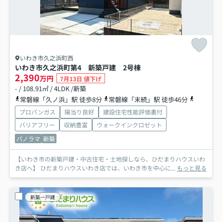
いわき市久之浜町西
いわき市久之浜町第4 新築戸建 2号棟
2,390
万円
7月13日 値下げ
- / 108.91㎡ / 4LDK /新築
常磐線「久ノ浜」駅 徒歩8分
常磐線「末続」駅 徒歩46分
常磐線「
プロパンガス
陽当り良好
建設住宅性能評価書付
バリアフリー
収納豊富
ウォークインクロゼット
パノラマ
新築
【いわき市の新築戸建・中古住宅・土地探しなら、ひだまりハウスいわ
き店へ】 ひだまりハウスいわき店では、いわき市を中心に...
もっと見る
新築一戸建