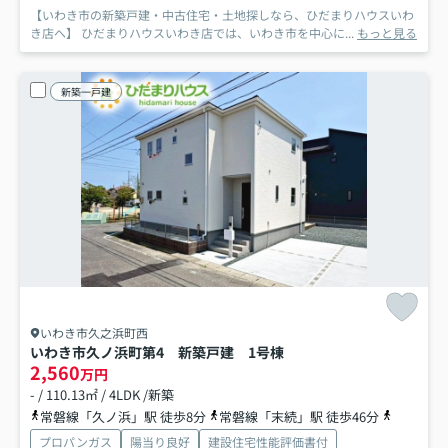
【いわき市の新築戸建・中古住宅・土地探しなら、ひだまりハウスいわ
き店へ】 ひだまりハウスいわき店では、いわき市を中心に...
もっと見る
新築一戸建
いわき市久之浜町西
いわき市久ノ浜町第4 新築戸建 1号棟
2,560
万円
- / 110.13㎡ / 4LDK /新築
常磐線「久ノ浜」駅 徒歩8分
常磐線「末続」駅 徒歩46分
常磐線「
プロパンガス
陽当り良好
建設住宅性能評価書付