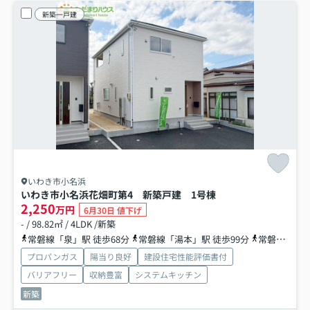
新築一戸建
いわき市小名浜
いわき市小名浜花畑町第4 新築戸建 1号棟
2,250
万円
6月30日 値下げ
- / 98.82㎡ / 4LDK /新築
常磐線「泉」駅 徒歩68分
常磐線「湯本」駅 徒歩99分
常磐線「内郷」駅 徒歩99分
プロパンガス
陽当り良好
建設住宅性能評価書付
バリアフリー
収納豊富
システムキッチン
新築