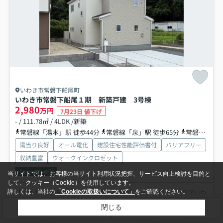
いわき市常磐下船尾町
いわき市常磐下船尾１期 新築戸建 3号棟
2,980
万円
7月23日 値下げ
- / 111.78㎡ / 4LDK /新築
常磐線「湯本」駅 徒歩44分
常磐線「泉」駅 徒歩65分
常磐線「内郷」駅 徒歩91分
陽当り良好
オール電化
建設住宅性能評価書付
バリアフリー
収納豊富
ウォークインクロゼット
パノラマ
新築
当サイトでは、お客様の当サイト利用状況把握、サービス向上検討を目的と
して、クッキー（Cookie）を使用しています。
【いわき市の新築戸建・中古住宅・土地探しなら、ひだまりハウスいわ
詳しくは、当社の
「Cookieの取扱いについて」
をご確認ください。
き店へ】 ひだまりハウスいわき店では、いわき市を中心に...
もっと見る
検索条件を変更
まとめてお問い合わせ
閉じる