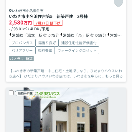
いわき市小名浜住吉
いわき市小名浜住吉第5 新築戸建 3号棟
2,580
万円
7月27日 値下げ
- / 98.01㎡ / 4LDK /予定
常磐線「湯本」駅 徒歩75分
常磐線「泉」駅 徒歩59分
常磐線「内郷」駅 徒歩99分
プロパンガス
陽当り良好
建設住宅性能評価書付
バリアフリー
収納豊富
ウォークインクロゼット
パノラマ
新築
【いわき市の新築戸建・中古住宅・土地探しなら、ひだまりハウスいわ
き店へ】 ひだまりハウスいわき店では、いわき市を中心に...
もっと見る
新築一戸建