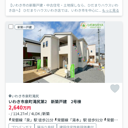
【いわき市の新築戸建・中古住宅・土地探しなら、ひだまりハウスいわ
き店へ】 ひだまりハウスいわき店では、いわき市を中心に...
もっと見る
新築一戸建
いわき市泉町滝尻
いわき市泉町滝尻第2 新築戸建 2号棟
2,640
万円
- / 114.27㎡ / 4LDK /新築
常磐線「泉」駅 徒歩21分
常磐線「湯本」駅 徒歩91分
常磐線「植田」駅 徒歩99分
プロパンガス
陽当り良好
建設住宅性能評価書付