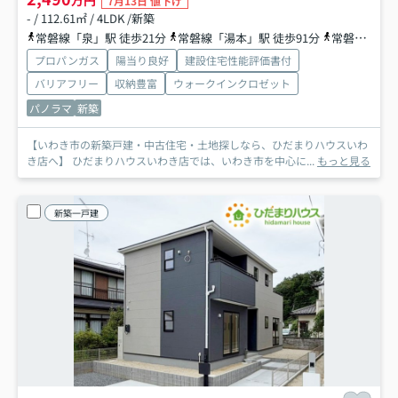
7月13日 値下げ
- / 112.61㎡ / 4LDK /新築
常磐線「泉」駅 徒歩21分
常磐線「湯本」駅 徒歩91分
常磐線「植田」駅 徒歩99分
プロパンガス
陽当り良好
建設住宅性能評価書付
バリアフリー
収納豊富
ウォークインクロゼット
パノラマ
新築
【いわき市の新築戸建・中古住宅・土地探しなら、ひだまりハウスいわ
き店へ】 ひだまりハウスいわき店では、いわき市を中心に...
もっと見る
新築一戸建