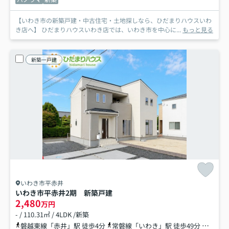
【いわき市の新築戸建・中古住宅・土地探しなら、ひだまりハウスいわ
き店へ】 ひだまりハウスいわき店では、いわき市を中心に...
もっと見る
新築一戸建
いわき市平赤井
いわき市平赤井2期 新築戸建
2,480
万円
- / 110.31㎡ / 4LDK /新築
磐越東線「赤井」駅 徒歩4分
常磐線「いわき」駅 徒歩49分
磐越東