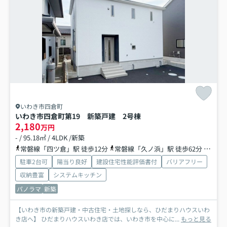
いわき市四倉町
いわき市四倉町第19 新築戸建 2号棟
2,180
万円
- / 95.18㎡ / 4LDK /新築
常磐線「四ツ倉」駅 徒歩12分
常磐線「久ノ浜」駅 徒歩62分
常磐線
駐車2台可
陽当り良好
建設住宅性能評価書付
バリアフリー
収納豊富
システムキッチン
パノラマ
新築
【いわき市の新築戸建・中古住宅・土地探しなら、ひだまりハウスいわ
き店へ】 ひだまりハウスいわき店では、いわき市を中心に...
もっと見る