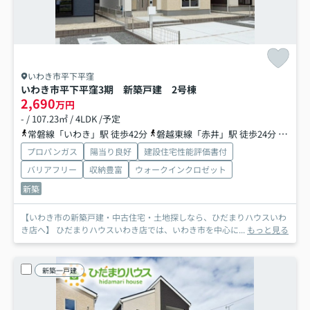
いわき市平下平窪
いわき市平下平窪3期 新築戸建 2号棟
2,690
万円
- / 107.23㎡ / 4LDK /予定
常磐線「いわき」駅 徒歩42分
磐越東線「赤井」駅 徒歩24分
磐越東
プロパンガス
陽当り良好
建設住宅性能評価書付
バリアフリー
収納豊富
ウォークインクロゼット
新築
【いわき市の新築戸建・中古住宅・土地探しなら、ひだまりハウスいわ
き店へ】 ひだまりハウスいわき店では、いわき市を中心に...
もっと見る
新築一戸建