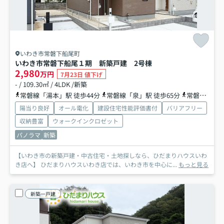
いわき市常磐下船尾町
いわき市常磐下船尾１期 新築戸建 2号棟
2,980
万円
7月23日 値下げ
- / 109.30㎡ / 4LDK /新築
常磐線「湯本」駅 徒歩44分
常磐線「泉」駅 徒歩65分
常磐線「内郷」駅 徒歩91分
陽当り良好
オール電化
建設住宅性能評価書付
バリアフリー
収納豊富
ウォークインクロゼット
パノラマ
新築
【いわき市の新築戸建・中古住宅・土地探しなら、ひだまりハウスいわ
き店へ】 ひだまりハウスいわき店では、いわき市を中心に...
もっと見る
新築一戸建