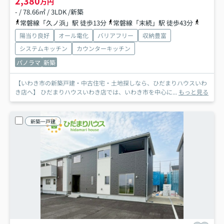
2,380
万円
- / 78.66㎡ / 3LDK /新築
常磐線「久ノ浜」駅 徒歩13分
常磐線「末続」駅 徒歩43分
常磐線「
陽当り良好
オール電化
バリアフリー
収納豊富
システムキッチン
カウンターキッチン
パノラマ
新築
【いわき市の新築戸建・中古住宅・土地探しなら、ひだまりハウスいわ
き店へ】 ひだまりハウスいわき店では、いわき市を中心に...
もっと見る
新築一戸建