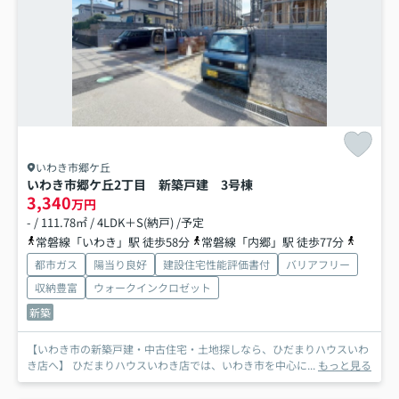
いわき市郷ケ丘
いわき市郷ケ丘2丁目 新築戸建 3号棟
3,340
万円
- / 111.78㎡ / 4LDK＋S(納戸) /予定
常磐線「いわき」駅 徒歩58分
常磐線「内郷」駅 徒歩77分
常磐線「
都市ガス
陽当り良好
建設住宅性能評価書付
バリアフリー
収納豊富
ウォークインクロゼット
新築
【いわき市の新築戸建・中古住宅・土地探しなら、ひだまりハウスいわ
き店へ】 ひだまりハウスいわき店では、いわき市を中心に...
もっと見る