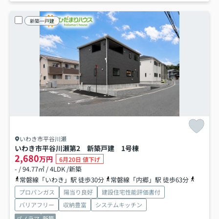
新築一戸建
いわき市平谷川瀬
いわき市平谷川瀬第2 新築戸建 1号棟
2,680
万円
6月20日 値下げ
- / 94.77㎡ / 4LDK /新築
常磐線「いわき」駅 徒歩30分
常磐線「内郷」駅 徒歩63分
磐越東線
プロパンガス
陽当り良好
建設住宅性能評価書付
バリアフリー
収納豊富
システムキッチン
パノラマ
新築