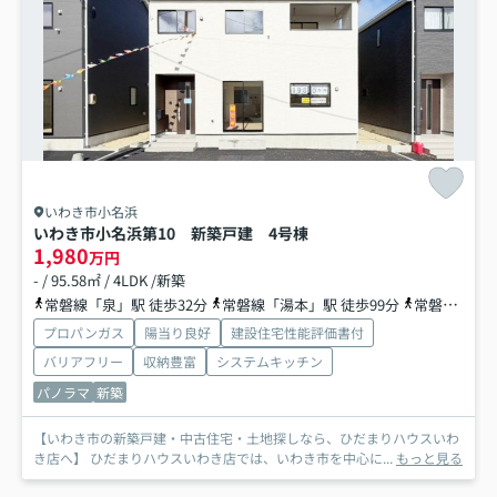
いわき市小名浜
いわき市小名浜第10 新築戸建 4号棟
1,980
万円
- / 95.58㎡ / 4LDK /新築
常磐線「泉」駅 徒歩32分
常磐線「湯本」駅 徒歩99分
常磐線「植田」駅 徒歩99分
プロパンガス
陽当り良好
建設住宅性能評価書付
バリアフリー
収納豊富
システムキッチン
パノラマ
新築
【いわき市の新築戸建・中古住宅・土地探しなら、ひだまりハウスいわ
き店へ】 ひだまりハウスいわき店では、いわき市を中心に...
もっと見る