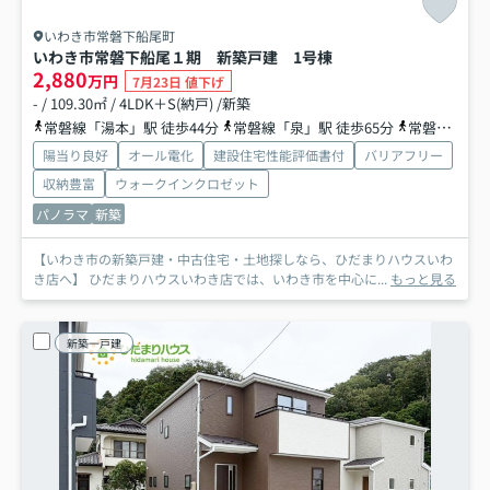
いわき市常磐下船尾町
いわき市常磐下船尾１期 新築戸建 1号棟
2,880
万円
7月23日 値下げ
- / 109.30㎡ / 4LDK＋S(納戸) /新築
常磐線「湯本」駅 徒歩44分
常磐線「泉」駅 徒歩65分
常磐線「内郷」駅 徒歩91分
陽当り良好
オール電化
建設住宅性能評価書付
バリアフリー
収納豊富
ウォークインクロゼット
パノラマ
新築
【いわき市の新築戸建・中古住宅・土地探しなら、ひだまりハウスいわ
き店へ】 ひだまりハウスいわき店では、いわき市を中心に...
もっと見る
新築一戸建