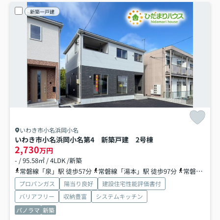
新築一戸建
いわき市小名浜岡小名
いわき市小名浜岡小名第4 新築戸建 2号棟
2,730
万円
- / 95.58㎡ / 4LDK /新築
常磐線「泉」駅 徒歩57分
常磐線「湯本」駅 徒歩97分
常磐線「内郷」駅 徒歩99分
プロパンガス
陽当り良好
建設住宅性能評価書付
バリアフリー
収納豊富
システムキッチン
パノラマ
新築