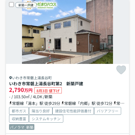
新築一戸建
いわき市常磐上湯長谷町
いわき市常磐上湯長谷町第2 新築戸建
2,790
万円
8月3日 値下げ
- / 103.50㎡ / 4LDK /新築
常磐線「湯本」駅 徒歩29分
常磐線「内郷」駅 徒歩72分
常磐線「泉」駅 徒歩95分
都市ガス
陽当り良好
建設住宅性能評価書付
バリアフリー
収納豊富
システムキッチン
パノラマ
新築