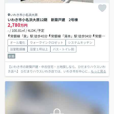
いわき市小名浜大原
いわき市小名浜大原12期 新築戸建 2号棟
2,780
万円
- / 100.81㎡ / 4LDK /予定
常磐線「泉」駅 徒歩45分
常磐線「湯本」駅 徒歩94分
常磐線「内郷」駅 徒歩99分
オール電化
ウォークインクロゼット
システムキッチン
浴室乾燥機
浴室１坪以上
バス・トイレ別
新築
【いわき市の新築戸建・中古住宅・土地探しなら、ひだまりハウスいわ
き店へ】 ひだまりハウスいわき店では、いわき市を中心に...
もっと見る