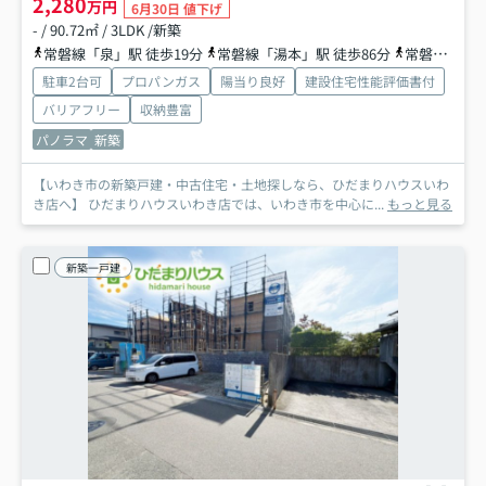
2,280
万円
6月30日 値下げ
- / 90.72㎡ / 3LDK /新築
常磐線「泉」駅 徒歩19分
常磐線「湯本」駅 徒歩86分
常磐線「植田」駅 徒歩99分
駐車2台可
プロパンガス
陽当り良好
建設住宅性能評価書付
バリアフリー
収納豊富
パノラマ
新築
【いわき市の新築戸建・中古住宅・土地探しなら、ひだまりハウスいわ
き店へ】 ひだまりハウスいわき店では、いわき市を中心に...
もっと見る
新築一戸建