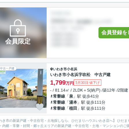
会員登録を
会員限定
中古一戸建
いわき市
小名浜
いわき市小名浜字吹松 中古戸建
1,799
5月30日 値下げ
万円
- / 81.14㎡ / 2LDK＋S(納戸) /築12年 /2階建
常磐線
「
泉
」駅 徒歩41分
常磐線
「
湯本
」駅 徒歩111分
常磐線
「
植田
」駅 徒歩111分
市の新築戸建・中古住宅・土地探しなら、ひだまりハウスいわき店へ】 ひだまりハウスいわき店では、いわき市を中心に、平・小名浜・泉・
・内郷・常磐・好間・郷ヶ丘エリアの新築戸建・中古住宅・土地・マンションのご