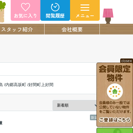
お気に入り
閲覧履歴
メニュー
スタッフ紹介
会社概要
島
/
内郷高坂町
/
好間町上好間
新築
棟