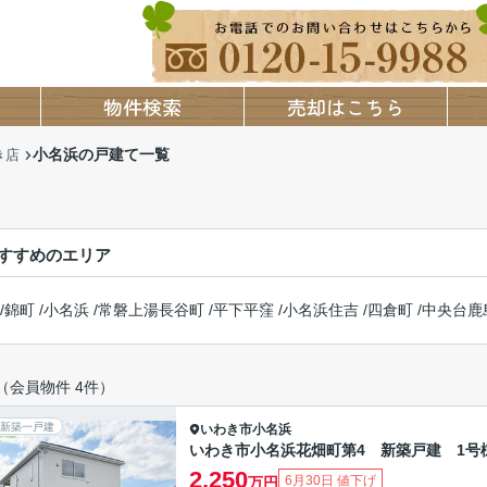
物件検索
売却はこちら
小名浜の戸建て一覧
き店
すすめのエリア
/
錦町
/
小名浜
/
常磐上湯長谷町
/
平下平窪
/
小名浜住吉
/
四倉町
/
中央台鹿
（会員物件 4件）
新築一戸建
いわき市
小名浜
いわき市小名浜花畑町第4 新築戸建 1号
2,250
6月30日 値下げ
万円