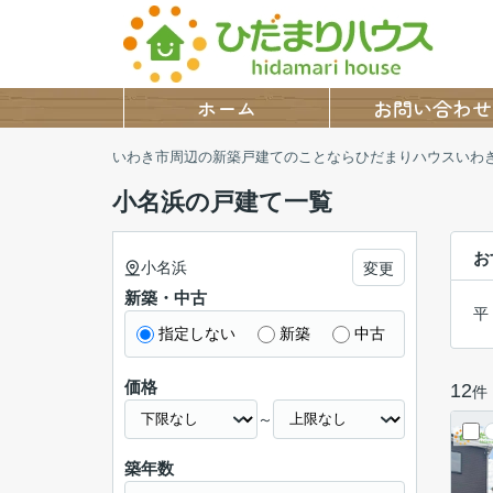
ホーム
お問い合わせ
いわき市周辺の新築戸建てのことならひだまりハウスいわ
小名浜の戸建て一覧
お
小名浜
変更
新築・中古
平
指定しない
新築
中古
価格
12
件
～
築年数