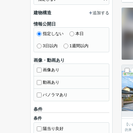
建物構造
追加する
情報公開日
指定しない
本日
3日以内
1週間以内
画像・動画あり
画像あり
動画あり
パノラマあり
条件
条件
【いわき
陽当り良好
勿来