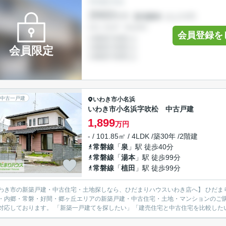
会員登録を
会員限定
中古一戸建
いわき市
小名浜
いわき市小名浜字吹松 中古戸建
1,899
万円
- / 101.85㎡ / 4LDK /築30年 /2階建
常磐線
「
泉
」駅 徒歩40分
常磐線
「
湯本
」駅 徒歩99分
常磐線
「
植田
」駅 徒歩99分
市の新築戸建・中古住宅・土地探しなら、ひだまりハウスいわき店へ】 ひだまりハウスいわき店では、いわき市を中心に、平・小名浜・泉・
・内郷・常磐・好間・郷ヶ丘エリアの新築戸建・中古住宅・土地・マンションのご
広く対応しております。 「新築一戸建てを探したい」「建売住宅と中古住宅を比