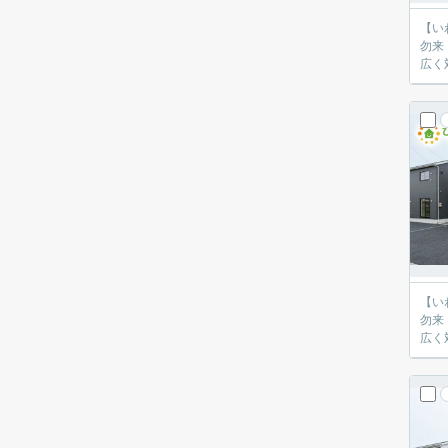
【いわき
勿来
【いわき
勿来