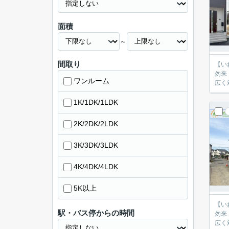
面積
～
間取り
【いわき
勿来
ワンルーム
1K/1DK/1LDK
2K/2DK/2LDK
3K/3DK/3LDK
4K/4DK/4LDK
5K以上
【いわき
駅・バス停からの時間
勿来