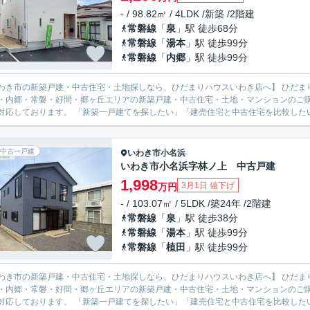
- / 98.82㎡ / 4LDK /新築 /2階建
常磐線
「
泉
」駅 徒歩68分
常磐線
「
湯本
」駅 徒歩99分
常磐線
「
内郷
」駅 徒歩99分
市の新築戸建・中古住宅・土地探しなら、ひだまりハウスいわき店へ】 ひだまりハウスいわき店では、いわき市を中心に、平・小名浜・泉・
・内郷・常磐・好間・郷ヶ丘エリアの新築戸建・中古住宅・土地・マンションのご
広く対応しております。 「新築一戸建てを探したい」「建売住宅と中古住宅を比
中古一戸建
いわき市
小名浜
いわき市小名浜字林ノ上 中古戸建
1,998
3月1日 値下げ
万円
- / 103.07㎡ / 5LDK /築24年 /2階建
常磐線
「
泉
」駅 徒歩38分
常磐線
「
湯本
」駅 徒歩99分
常磐線
「
植田
」駅 徒歩99分
市の新築戸建・中古住宅・土地探しなら、ひだまりハウスいわき店へ】 ひだまりハウスいわき店では、いわき市を中心に、平・小名浜・泉・
・内郷・常磐・好間・郷ヶ丘エリアの新築戸建・中古住宅・土地・マンションのご
広く対応しております。 「新築一戸建てを探したい」「建売住宅と中古住宅を比