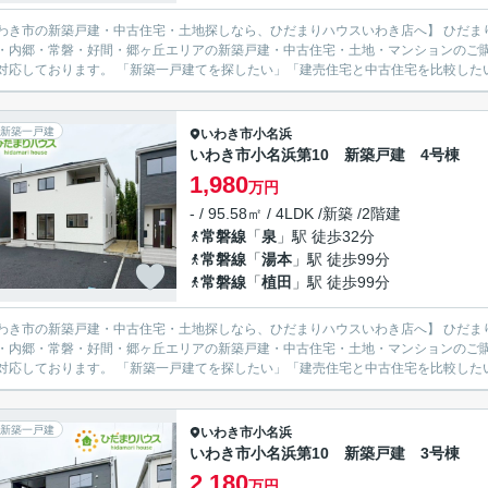
市の新築戸建・中古住宅・土地探しなら、ひだまりハウスいわき店へ】 ひだまりハウスいわき店では、いわき市を中心に、平・小名浜・泉・
・内郷・常磐・好間・郷ヶ丘エリアの新築戸建・中古住宅・土地・マンションのご
広く対応しております。 「新築一戸建てを探したい」「建売住宅と中古住宅を比
新築一戸建
いわき市
小名浜
いわき市小名浜第10 新築戸建 4号棟
1,980
万円
- / 95.58㎡ / 4LDK /新築 /2階建
常磐線
「
泉
」駅 徒歩32分
常磐線
「
湯本
」駅 徒歩99分
常磐線
「
植田
」駅 徒歩99分
市の新築戸建・中古住宅・土地探しなら、ひだまりハウスいわき店へ】 ひだまりハウスいわき店では、いわき市を中心に、平・小名浜・泉・
・内郷・常磐・好間・郷ヶ丘エリアの新築戸建・中古住宅・土地・マンションのご
広く対応しております。 「新築一戸建てを探したい」「建売住宅と中古住宅を比
新築一戸建
いわき市
小名浜
いわき市小名浜第10 新築戸建 3号棟
2,180
万円