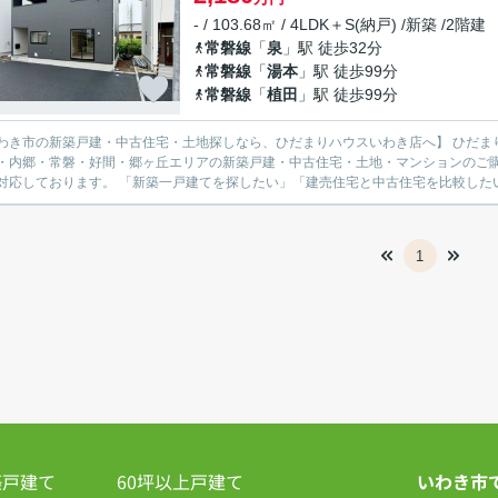
- / 103.68㎡ / 4LDK＋S(納戸) /新築 /2階建
常磐線
「
泉
」駅 徒歩32分
常磐線
「
湯本
」駅 徒歩99分
常磐線
「
植田
」駅 徒歩99分
市の新築戸建・中古住宅・土地探しなら、ひだまりハウスいわき店へ】 ひだまりハウスいわき店では、いわき市を中心に、平・小名浜・泉・
・内郷・常磐・好間・郷ヶ丘エリアの新築戸建・中古住宅・土地・マンションのご
広く対応しております。 「新築一戸建てを探したい」「建売住宅と中古住宅を比
1
築戸建て
60坪以上戸建て
いわき市