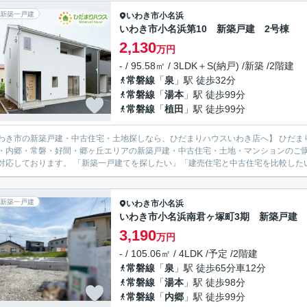
新築一戸建
いわき市
小名浜
いわき市小名浜第10 新築戸建 2号棟
2,130
万円
- / 95.58㎡ / 3LDK＋S(納戸) /新築 /2階建
常磐線
「
泉
」駅 徒歩32分
常磐線
「
湯本
」駅 徒歩99分
常磐線
「
植田
」駅 徒歩99分
市の新築戸建・中古住宅・土地探しなら、ひだまりハウスいわき店へ】 ひだまりハウスいわき店では、いわき市を中心に、平・小名浜・泉・
・内郷・常磐・好間・郷ヶ丘エリアの新築戸建・中古住宅・土地・マンションのご
広く対応しております。 「新築一戸建てを探したい」「建売住宅と中古住宅を比
新築一戸建
いわき市
小名浜
いわき市小名浜南君ヶ塚町3期 新築戸建
3,190
万円
- / 105.06㎡ / 4LDK /予定 /2階建
常磐線
「
泉
」駅 徒歩65分車12分
常磐線
「
湯本
」駅 徒歩98分
常磐線
「
内郷
」駅 徒歩99分