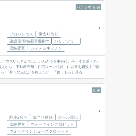
パノラマ
新築
プロパンガス
陽当り良好
建設住宅性能評価書付
バリアフリー
収納豊富
システムキッチン
購入から、不動産売却・住宅ローン相談・住み替え相談まで幅
較したい」「月々の支払いを抑えたい」「住...
もっと見る
新築
駐車2台可
陽当り良好
オール電化
収納豊富
ウォークインクロゼット
ウォークインシューズクロゼット