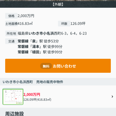
【外観】
2,000万円
価格
416.83㎡
126.09坪
土地面積
坪数
福島県
いわき市
小名浜
西町6-3，6-4，6-23
所在地
常磐線
「
泉
」駅 徒歩53分
交通
常磐線
「
湯本
」駅 徒歩99分
常磐線
「
植田
」駅 徒歩99分
お問い合わせ
無料
いわき市小名浜西町 売地の販売中物件
2,000万円
126.09坪(416.83㎡)
周辺施設