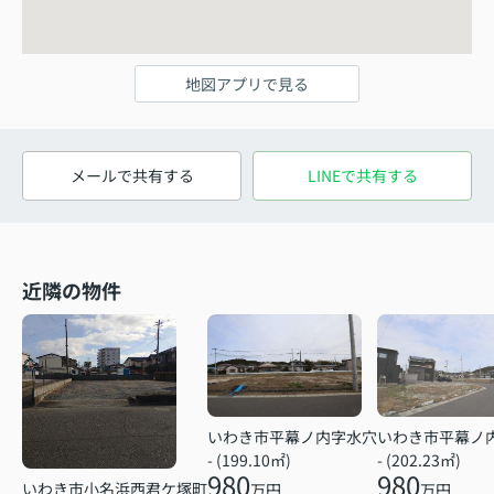
地図アプリで見る
メールで共有する
LINEで共有する
近隣の物件
いわき市平幕ノ内字水穴
いわき市平幕ノ
- (199.10㎡)
- (202.23㎡)
980
980
いわき市小名浜西君ケ塚町
万円
万円