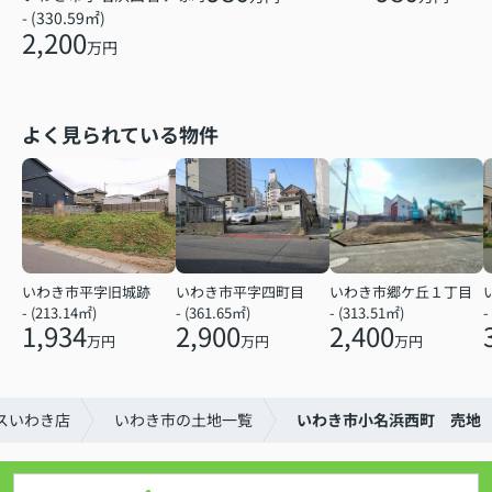
- (330.59㎡)
2,200
万円
よく見られている物件
いわき市平字旧城跡
いわき市平字四町目
いわき市郷ケ丘１丁目
- (213.14㎡)
- (361.65㎡)
- (313.51㎡)
-
1,934
2,900
2,400
万円
万円
万円
スいわき店
いわき市の土地一覧
いわき市小名浜西町 売地