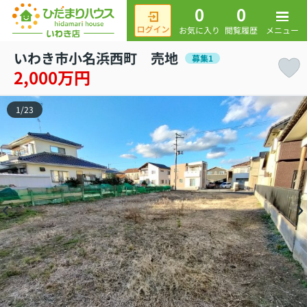
0
0
メニュー
お気に入り
閲覧履歴
いわき市小名浜西町 売地
募集1
2,000万円
1
/
23