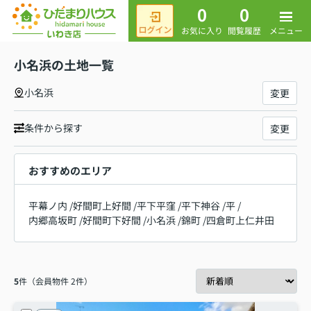
0
0
メニュー
お気に入り
閲覧履歴
小名浜の土地一覧
小名浜
変更
条件から探す
変更
おすすめのエリア
平幕ノ内
/
好間町上好間
/
平下平窪
/
平下神谷
/
平
/
内郷高坂町
/
好間町下好間
/
小名浜
/
錦町
/
四倉町上仁井田
5
件（会員物件 2件）