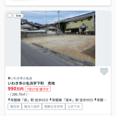
売地
いわき市小名浜
いわき市小名浜字下町 売地
990
万円
7月27日 値下げ
- / 286.76㎡ / -
常磐線「泉」駅 徒歩65分
常磐線「湯本」駅 徒歩99分
常磐線「植田」駅 徒歩99分
電気有
陽当り良好
閑静な住宅地
公共下水