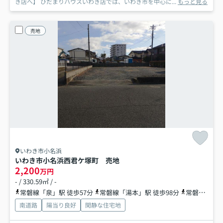
き店へ】 ひだまりハウスいわき店では、いわき市を中心に...
もっと見る
売地
いわき市小名浜
いわき市小名浜西君ケ塚町 売地
2,200
万円
- / 330.59㎡ / -
常磐線「泉」駅 徒歩57分
常磐線「湯本」駅 徒歩98分
常磐線「内郷」駅 徒歩99分
南道路
陽当り良好
閑静な住宅地