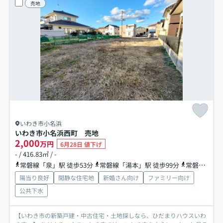
売地
いわき市小名浜
いわき市小名浜西町 売地
2,000
万円
6月28日 値下げ
- / 416.83㎡ / -
常磐線「泉」駅 徒歩53分
常磐線「湯本」駅 徒歩99分
常磐線「植田」駅 徒歩99分
陽当り良好
閑静な住宅地
新婚さん向け
ファミリー向け
公共下水
【いわき市の新築戸建・中古住宅・土地探しなら、ひだまりハウスいわ