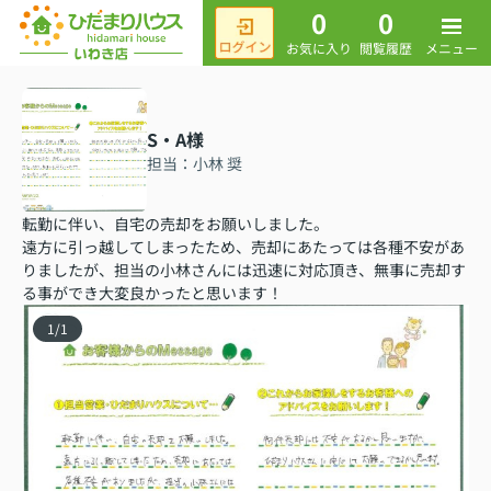
0
0
メニュー
お気に入り
閲覧履歴
S・A様
担当：小林 奨
転勤に伴い、自宅の売却をお願いしました。
遠方に引っ越してしまったため、売却にあたっては各種不安があ
りましたが、担当の小林さんには迅速に対応頂き、無事に売却す
る事ができ大変良かったと思います！
1
/
1