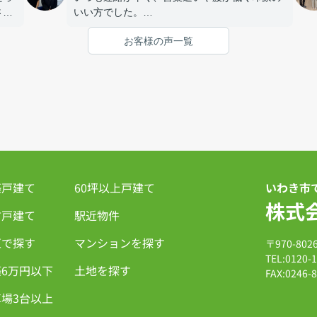
さん
いい方でした。
でき
いつも気にかけて頂き、不安だった気持ちも少
お客様の声一覧
し楽になったとかんじました。
ありがとうございました。
築戸建て
60坪以上戸建て
いわき市
株式
古戸建て
駅近物件
区で探す
マンションを探す
〒970-8
TEL:0120-
6万円以下
土地を探す
FAX:0246-
場3台以上