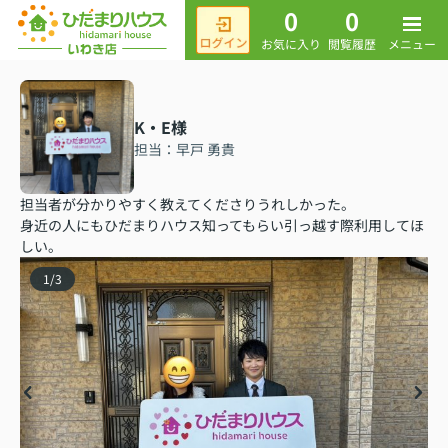
0
0
メニュー
お気に入り
閲覧履歴
K・E様
担当：早戸 勇貴
担当者が分かりやすく教えてくださりうれしかった。
身近の人にもひだまりハウス知ってもらい引っ越す際利用してほ
しい。
1
/
3