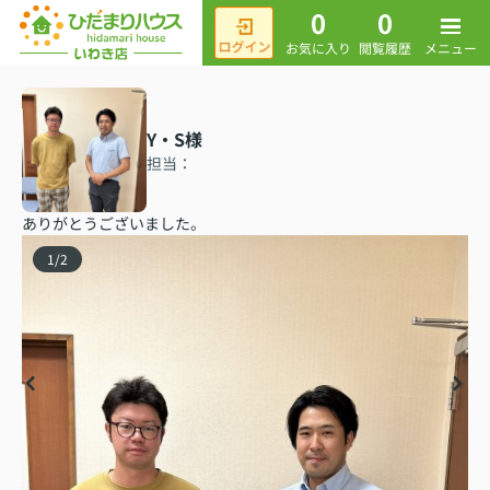
0
0
メニュー
お気に入り
閲覧履歴
Y・S様
担当：
ありがとうございました。
1
/
2