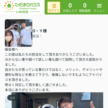
0
0
メニュー
お気に入り
閲覧履歴
O・Ｙ様
担当：
細金様へ
この度は私たちの担当をして頂きありがとうございました。
分からない事や調べて欲しい事も調べて説明して頂き大変助かり
ました。
自分たちが思っている事だけではなく、メリット、デメリットや
便利な物などを教えて下さり、後悔しないですむようにアドバイ
スを頂きました。
明るく対応して頂き楽しく過ごせました。
本当にありがとうございます。
1
/
2