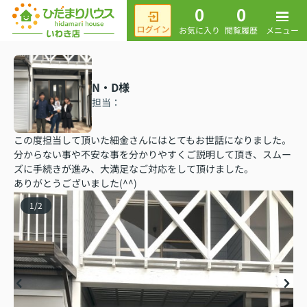
0
0
メニュー
お気に入り
閲覧履歴
N・D様
担当：
この度担当して頂いた細金さんにはとてもお世話になりました。
分からない事や不安な事を分かりやすくご説明して頂き、スムー
ズに手続きが進み、大満足なご対応をして頂けました。
ありがとうございました(^^)
1
/
2