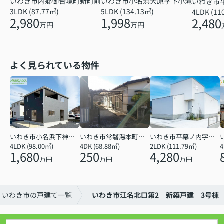
いわき市小名浜大原字下小滝
いわき市内郷御台境町新町前
いわき市
5LDK (134.13㎡)
3LDK (87.77㎡)
4LDK (11
1,998
2,980
2,480
万円
万円
よく見られている物件
いわき市小名浜下神白字館ノ腰
いわき市常磐湯本町天神
いわき市平幕ノ内字西田
4LDK (98.00㎡)
4DK (68.88㎡)
2LDK (111.79㎡)
4
1,680
250
4,280
万円
万円
万円
いわき市の戸建て一覧
いわき市江名北口第2 新築戸建 3号棟