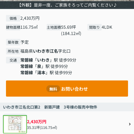
【外観】是非一度、ご家族そろってご内覧ください♪
2,430万円
価格
116.75㎡
55.69坪
4LDK
建物面積
土地面積
間取り
(184.12㎡)
予定
築年数
福島県
いわき市
江名
字北口
所在地
常磐線
「
いわき
」駅 徒歩99分
交通
常磐線
「
泉
」駅 徒歩99分
常磐線
「
湯本
」駅 徒歩99分
お問い合わせ
無料
いわき市江名北口第2 新築戸建 3号棟の販売中物件
2,430万円
35.31坪(116.75㎡)