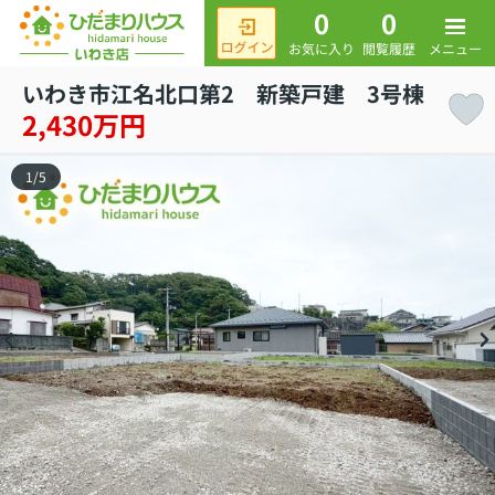
0
0
メニュー
お気に入り
閲覧履歴
いわき市江名北口第2 新築戸建 3号棟
2,430万円
1
/
5