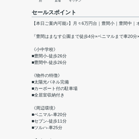
別
置場
キッチン
セールスポイント
【本日ご案内可能♪】月々6万円台｜豊間小｜豊間中｜
『豊間はまなす公園まで徒歩4分×ベニマルまで車20分
《小中学校》
■豊間小-徒歩26分
■豊間中-徒歩26分
《物件の特徴》
■太陽光パネル完備
■カーポート付の駐車場
■全居室収納付き
《周辺環境》
■ベニマル-車20分
■セブン-徒歩11分
■ツルハ-車25分