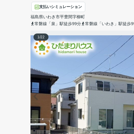
支払いシミュレーション
福島県
いわき市
平豊間
字柳町
常磐線「泉」駅徒歩99分
常磐線「いわき」駅徒歩9
1
/
22