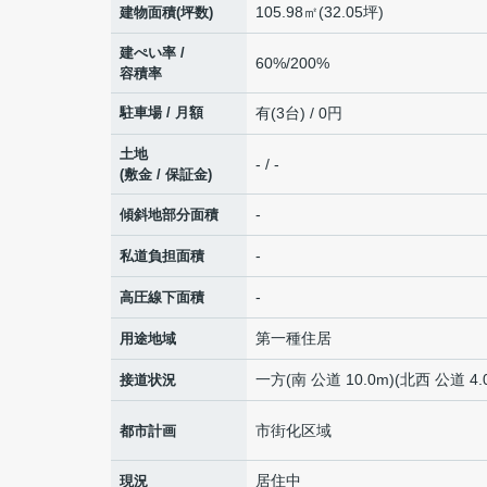
105.98㎡(32.05坪)
建物面積(坪数)
建ぺい率 /
60%/200%
容積率
駐車場 / 月額
有(3台) / 0円
土地
- / -
(敷金 / 保証金)
-
傾斜地部分面積
-
私道負担面積
-
高圧線下面積
第一種住居
用途地域
一方(南 公道 10.0m)(北西 公道 4.
接道状況
市街化区域
都市計画
居住中
現況