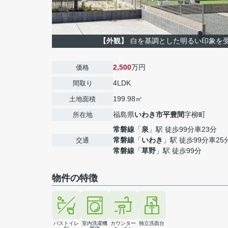
【外観】
白を基調とした明るい印象を
2,500
万円
価格
4LDK
間取り
199.98㎡
土地面積
福島県
いわき市
平豊間
字柳町
所在地
常磐線
「
泉
」駅 徒歩99分車23分
常磐線
「
いわき
」駅 徒歩99分車25
交通
常磐線
「
草野
」駅 徒歩99分
物件の特徴
バストイレ
室内洗濯機
カウンター
独立洗面台