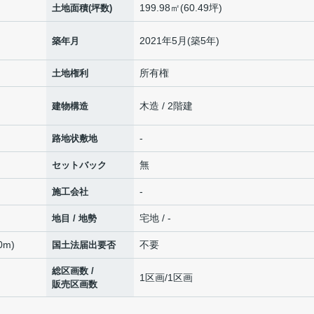
199.98㎡(60.49坪)
土地面積(坪数)
2021年5月(築5年)
築年月
所有権
土地権利
木造 / 2階建
建物構造
-
路地状敷地
無
セットバック
-
施工会社
宅地 / -
地目 / 地勢
0m)
不要
国土法届出要否
総区画数 /
1区画/1区画
販売区画数