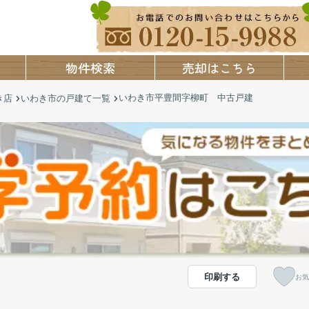
物件検索
売却はこちら
いわき市平豊間字柳町 中古戸建
き店
いわき市の戸建て一覧
印刷する
お気