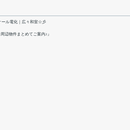
オール電化｜広々和室☆彡
×周辺物件まとめてご案内♪』