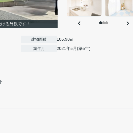
受ける外観です！
105.98㎡
建物面積
2021年5月(築5年)
築年月
分