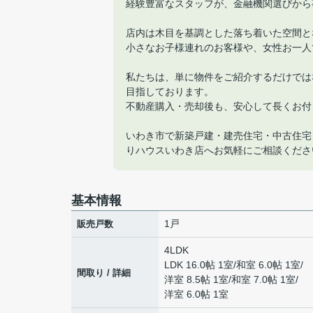
経験豊富なスタッフが、金融機関選びから
店内は木目を基調とした落ち着いた空間と
小さなお子様連れのお客様や、女性お一人
私たちは、単に物件をご紹介するだけでは
目指しております。
不動産購入・売却後も、安心して長くお付
いわき市で新築戸建・建売住宅・中古住宅
りハウスいわき店へお気軽にご相談くださ
基本情報
1戸
販売戸数
4LDK
LDK 16.0帖 1室
/
和室 6.0帖 1室
/
間取り / 詳細
洋室 8.5帖 1室
/
和室 7.0帖 1室
/
洋室 6.0帖 1室