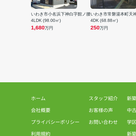
いわき市小名浜下神白字館ノ腰
いわき市常磐湯本町天
4LDK (98.00㎡)
4DK (68.88㎡)
1,680
250
万円
万円
ホーム
スタッフ紹介
新
会社概要
お客様の声
中
プライバシーポリシー
お問い合わせ
学
利用規約
新築