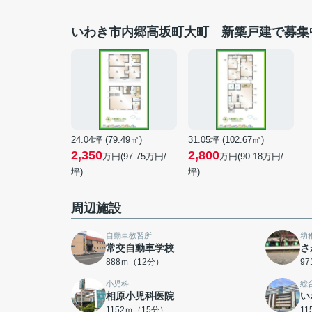
いわき市内郷高坂町大町 新築戸建で募集
24.04坪 (79.49㎡)
31.05坪 (102.67㎡)
2,350
2,800
万円(97.75万円/
万円(90.18万円/
坪)
坪)
周辺施設
自動車教習所
幼
常交自動車学校
さ
888ｍ（12分）
9
小児科
総
相原小児科医院
い
1152ｍ（15分）
1