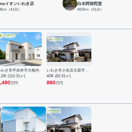
eriaイオンいわき店
白水阿弥陀堂
246ｍ（41分）
4026ｍ（51分）
いわき市平赤井字大根内
いわき市小名浜大原字中野地
LDK (110.31㎡)
4DK (82.61㎡)
,480
880
万円
万円