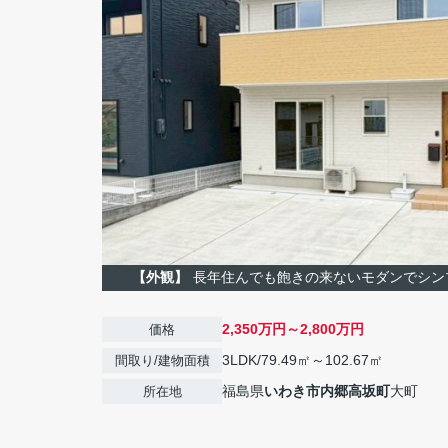
【外観】
長年住んでも飽きの来ないモダンでシン
2,350万円～2,800万円
価格
3LDK/79.49㎡～102.67㎡
間取り/建物面積
福島県
いわき市
内郷高坂町
大町
所在地