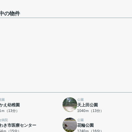
中の物件
稚園
公園
かえ幼稚園
天上田公園
71ｍ（13分）
1040ｍ（13分）
合病院
公園
わき市医療センター
花輪公園
154ｍ（15分）
1240ｍ（16分）