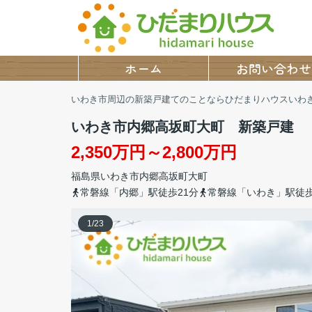
ホーム
お問い合わせ
いわき市周辺の新築戸建てのことならひだまりハウスいわ
いわき市内郷高坂町大町 新築戸建
2,350万円～2,800万円
福島県
いわき市
内郷高坂町
大町
常磐線「内郷」駅徒歩21分
常磐線「いわき」駅徒歩
1
/
23