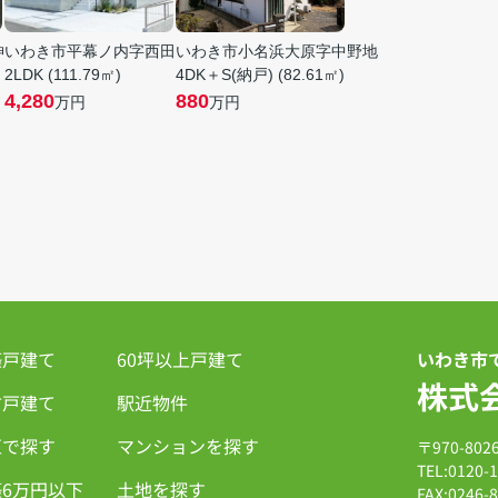
神
いわき市平幕ノ内字西田
いわき市小名浜大原字中野地
2LDK (111.79㎡)
4DK＋S(納戸) (82.61㎡)
4,280
880
万円
万円
築戸建て
60坪以上戸建て
いわき市
株式
古戸建て
駅近物件
区で探す
マンションを探す
〒970-8
TEL:0120-
6万円以下
土地を探す
FAX:0246-