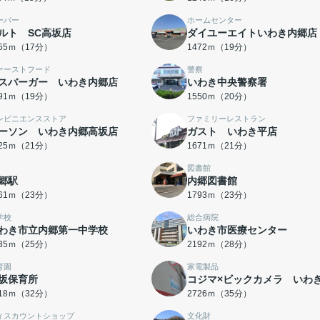
ーパー
ホームセンター
ルト SC高坂店
ダイユーエイトいわき内郷店
355ｍ（17分）
1472ｍ（19分）
ァーストフード
警察
スバーガー いわき内郷店
いわき中央警察署
491ｍ（19分）
1550ｍ（20分）
ンビニエンスストア
ファミリーレストラン
ーソン いわき内郷高坂店
ガスト いわき平店
625ｍ（21分）
1671ｍ（21分）
図書館
郷駅
内郷図書館
761ｍ（23分）
1793ｍ（23分）
学校
総合病院
わき市立内郷第一中学校
いわき市医療センター
935ｍ（25分）
2192ｍ（28分）
育園
家電製品
坂保育所
コジマ×ビックカメラ いわ
518ｍ（32分）
2726ｍ（35分）
ィスカウントショップ
文化財