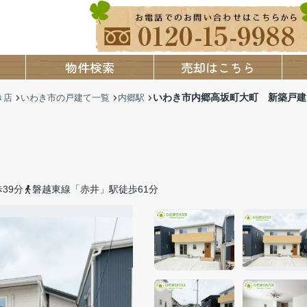
物件検索
売却はこちら
いわき市内郷高坂町大町 新築戸建
き店
いわき市の戸建て一覧
内郷駅
39分
磐越東線「赤井」駅徒歩61分