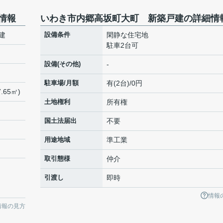
情報
いわき市内郷高坂町大町 新築戸建の詳細情
建
設備条件
閑静な住宅地
駐車2台可
設備(その他)
-
駐車場/月額
有(2台)/0円
.65㎡)
土地権利
所有権
国土法届出
不要
用途地域
準工業
取引態様
仲介
引渡し
即時
情報
情報の見方