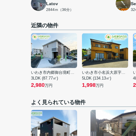
Latov
S
2844ｍ（36分）
3
近隣の物件
いわき市内郷御台境町新町前
いわき市小名浜大原字下小滝
3LDK (87.77㎡)
5LDK (134.13㎡)
4
2,980
1,998
2
万円
万円
よく見られている物件