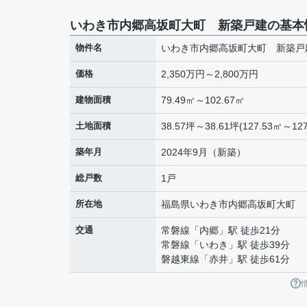
いわき市内郷高坂町大町 新築戸建の基本
物件名
いわき市内郷高坂町大町 新築戸
価格
2,350万円～2,800万円
建物面積
79.49㎡～102.67㎡
土地面積
38.57坪～38.61坪(127.53㎡～127
築年月
2024年9月（新築）
総戸数
1戸
所在地
福島県
いわき市
内郷高坂町
大町
交通
常磐線
「
内郷
」駅 徒歩21分
常磐線
「
いわき
」駅 徒歩39分
磐越東線
「
赤井
」駅 徒歩61分