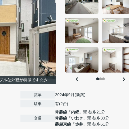
プルな外観が特徴です☆彡
2024年9月(新築)
築年
有(2台)
駐車
常磐線
「
内郷
」駅 徒歩21分
常磐線
「
いわき
」駅 徒歩39分
交通
磐越東線
「
赤井
」駅 徒歩61分