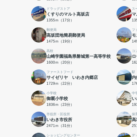
ドラッグストア
ス
くすりのマルト高坂店
マ
1355ｍ（17分）
1
郵便局
フ
高坂団地簡易郵便局
モ
1475ｍ（19分）
1
高校
コ
山崎学園福島県磐城第一高等学校
ロ
1600ｍ（20分）
1
ファーストフード
駅
サイゼリヤ いわき内郷店
内
1729ｍ（22分）
1
小学校
中
御厩小学校
い
1836ｍ（23分）
1
市役所・区役所
保
いわき市役所
高
2471ｍ（31分）
2
ショッピングセンター
デ