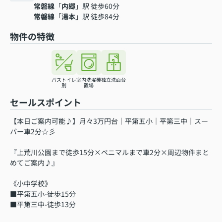
常磐線
「
内郷
」駅 徒歩60分
常磐線
「
湯本
」駅 徒歩84分
物件の特徴
バストイレ
室内洗濯機
独立洗面台
別
置場
セールスポイント
【本日ご案内可能♪】月々3万円台｜平第五小｜平第三中｜スー
パー車2分☆彡
『上荒川公園まで徒歩15分×ベニマルまで車2分×周辺物件まと
めてご案内♪』
《小中学校》
■平第五小-徒歩15分
■平第三中-徒歩13分