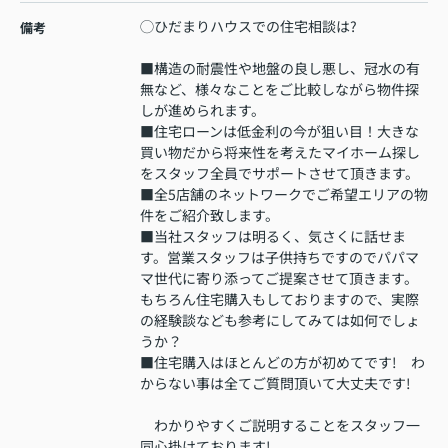
◯ひだまりハウスでの住宅相談は?
備考
■構造の耐震性や地盤の良し悪し、冠水の有
無など、様々なことをご比較しながら物件探
しが進められます。
■住宅ローンは低金利の今が狙い目！大きな
買い物だから将来性を考えたマイホーム探し
をスタッフ全員でサポートさせて頂きます。
■全5店舗のネットワークでご希望エリアの物
件をご紹介致します。
■当社スタッフは明るく、気さくに話せま
す。営業スタッフは子供持ちですのでパパマ
マ世代に寄り添ってご提案させて頂きます。
もちろん住宅購入もしておりますので、実際
の経験談なども参考にしてみては如何でしょ
うか？
■住宅購入はほとんどの方が初めてです! わ
からない事は全てご質問頂いて大丈夫です!
わかりやすくご説明することをスタッフ一
同心掛けております!