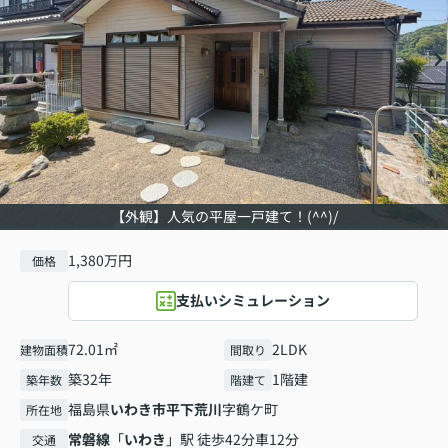
【外観】人気の平屋一戸建て！(^^)/
1,380万円
価格
支払いシミュレーション
72.01㎡
2LDK
建物面積
間取り
築32年
1階建
築年数
階建て
福島県
いわき市
平下荒川
字鶴ケ町
所在地
常磐線
「
いわき
」駅 徒歩42分車12分
交通