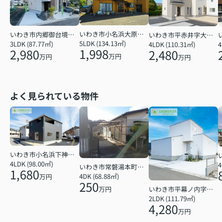
いわき市小名浜大原字下小滝
いわき市内郷御台境町新町前
いわき市平赤井字大根内
5LDK (134.13㎡)
3LDK (87.77㎡)
4
4LDK (110.31㎡)
1,998
2,980
2,480
万円
万円
万円
よく見られている物件
いわき市小名浜下神白字館ノ腰
4LDK (98.00㎡)
4
いわき市常磐湯本町天神
1,680
4DK (68.88㎡)
万円
250
いわき市平幕ノ内字西田
万円
2LDK (111.79㎡)
4,280
万円