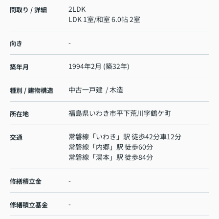
2LDK
間取り / 詳細
LDK 1室
/
和室 6.0帖 2室
-
向き
1994年2月 (築32年)
築年月
中古一戸建 / 木造
種別 / 建物構造
福島県
いわき市
平下荒川
字鶴ケ町
所在地
常磐線
「
いわき
」駅 徒歩42分車12分
交通
常磐線
「
内郷
」駅 徒歩60分
常磐線
「
湯本
」駅 徒歩84分
-
修繕積立金
-
修繕積立基金