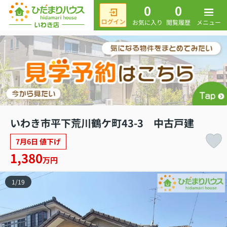
0
0
メニュー
お気に入り
閲覧履歴
いわき市平下荒川鶴ケ町43-3 中古戸建
7月6日 値下げ
1,380
万円
1
/
19