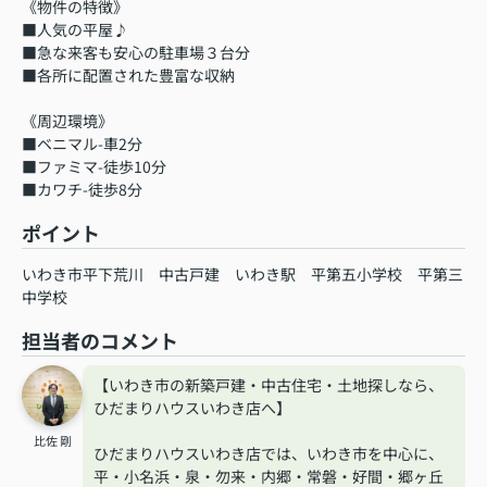
《物件の特徴》
■人気の平屋♪
■急な来客も安心の駐車場３台分
■各所に配置された豊富な収納
《周辺環境》
■ベニマル-車2分
■ファミマ-徒歩10分
■カワチ-徒歩8分
ポイント
いわき市平下荒川
中古戸建
いわき駅
平第五小学校
平第三
中学校
担当者のコメント
【いわき市の新築戸建・中古住宅・土地探しなら、
ひだまりハウスいわき店へ】
比佐 剛
ひだまりハウスいわき店では、いわき市を中心に、
平・小名浜・泉・勿来・内郷・常磐・好間・郷ヶ丘