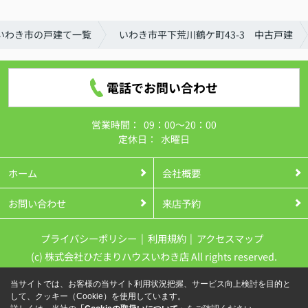
いわき市の戸建て一覧
いわき市平下荒川鶴ケ町43-3 中古戸建
電話でお問い合わせ
営業時間：
09：00～20：00
定休日：
水曜日
ホーム
会社概要
お問い合わせ
来店予約
プライバシーポリシー
利用規約
アクセスマップ
(c) 株式会社ひだまりハウスいわき店 All rights reserved.
当サイトでは、お客様の当サイト利用状況把握、サービス向上検討を目的と
して、クッキー（Cookie）を使用しています。