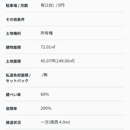
有(2台) / 0円
駐車場 / 月額
その他条件
所有権
土地権利
72.01㎡
建物面積
45.07坪(149.00㎡)
土地面積
-/無
私道負担面積 /
セットバック
60%
建ぺい率
200%
容積率
一方(南西 4.0m)
接道状況