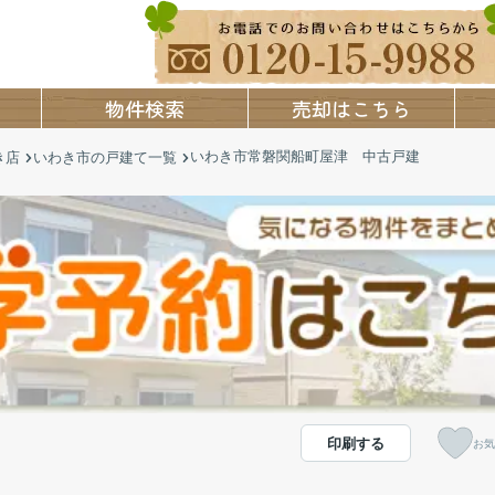
物件検索
売却はこちら
いわき市常磐関船町屋津 中古戸建
き店
いわき市の戸建て一覧
印刷する
お気