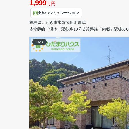
1,999
万円
支払いシミュレーション
福島県
いわき市
常磐関船町
屋津
常磐線「湯本」駅徒歩19分
常磐線「内郷」駅徒歩6
1
/
23