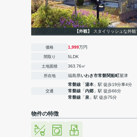
【外観】
スタイリッシュな外観です
1,999
万円
価格
5LDK
間取り
363.76㎡
土地面積
福島県
いわき市
常磐関船町
屋津
所在地
常磐線
「
湯本
」駅 徒歩19分車4分
常磐線
「
内郷
」駅 徒歩66分
交通
常磐線
「
泉
」駅 徒歩75分
物件の特徴