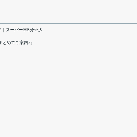
中｜スーパー車5分☆彡
まとめてご案内♪』