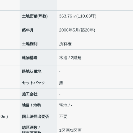
363.76㎡(110.03坪)
土地面積(坪数)
2006年5月(築20年)
築年月
所有権
土地権利
木造 / 2階建
建物構造
-
路地状敷地
無
セットバック
-
施工会社
宅地 / -
地目 / 地勢
0m)
不要
国土法届出要否
総区画数 /
1区画/1区画