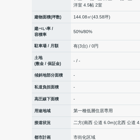
洋室 4.5帖 2室
144.08㎡(43.58坪)
建物面積(坪数)
建ぺい率 /
50%/80%
容積率
駐車場 / 月額
有(3台) / 0円
土地
- / -
(敷金 / 保証金)
-
傾斜地部分面積
-
私道負担面積
-
高圧線下面積
第一種低層住居専用
用途地域
二方(南西 公道 6.0m)(北西 公道 4.
接道状況
市街化区域
都市計画