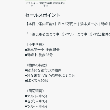
バストイレ
室内洗濯機
独立洗面台
別
置場
セールスポイント
【本日ご案内可能♪】月々5万円台｜湯本第一小｜磐崎
『下湯長谷公園まで車5分×マルトまで車5分×周辺物件
《小中学校》
■湯本第一小-徒歩15分
■磐崎中-徒歩25分
《物件の特徴》
■経済的な都市ガス物件
■急な来客も安心の駐車場３台分
■LDK広々20帖
《周辺環境》
■マルト-車5分
■セブン-車3分
■ツルハ-車4分