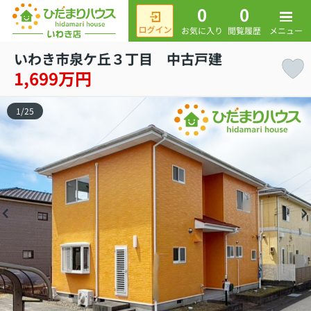
0
0
メニュー
お気に入り
閲覧履歴
いわき市泉ケ丘３丁目 中古戸建
1,699万円
1
/
25