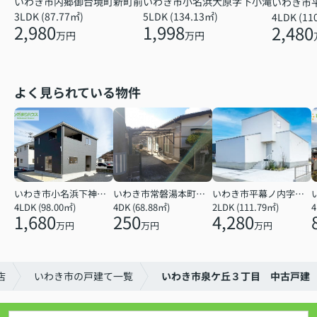
いわき市小名浜大原字下小滝
いわき市内郷御台境町新町前
いわき市
5LDK (134.13㎡)
3LDK (87.77㎡)
4LDK (11
1,998
2,980
2,480
万円
万円
よく見られている物件
いわき市小名浜下神白字館ノ腰
いわき市常磐湯本町天神
いわき市平幕ノ内字西田
4LDK (98.00㎡)
4DK (68.88㎡)
2LDK (111.79㎡)
4
1,680
250
4,280
万円
万円
万円
店
いわき市の戸建て一覧
いわき市泉ケ丘３丁目 中古戸建