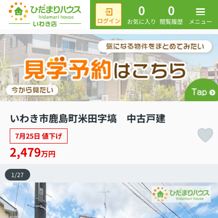
0
0
メニュー
お気に入り
閲覧履歴
いわき市鹿島町米田字塙 中古戸建
7月25日 値下げ
2,479
万円
1
/
27