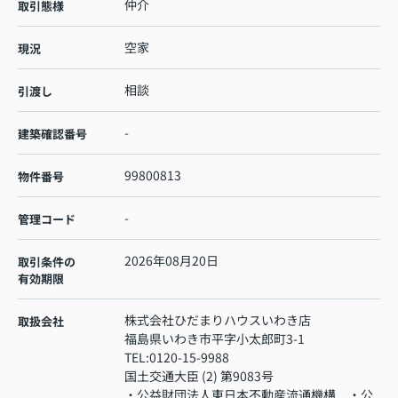
仲介
取引態様
空家
現況
相談
引渡し
-
建築確認番号
99800813
物件番号
-
管理コード
2026年08月20日
取引条件の
有効期限
株式会社ひだまりハウスいわき店
取扱会社
福島県いわき市平字小太郎町3-1
TEL:
0120-15-9988
国土交通大臣 (2) 第9083号
・公益財団法人東日本不動産流通機構 ・公