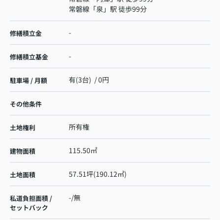
常磐線
「
泉
」駅 徒歩99分
-
修繕積立金
-
修繕積立基金
有(3台) / 0円
駐車場 / 月額
その他条件
所有権
土地権利
115.50㎡
建物面積
57.51坪(190.12㎡)
土地面積
-/無
私道負担面積 /
セットバック