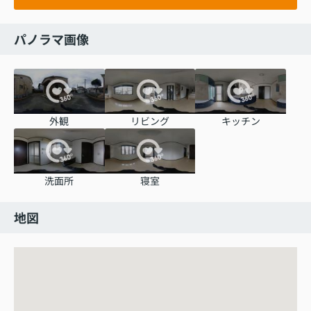
パノラマ画像
外観
リビング
キッチン
洗面所
寝室
地図