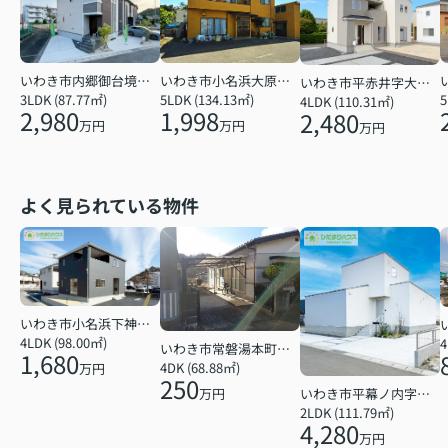
いわき市小名浜大原字下小滝
いわき市内郷御台境町新町前
いわき市平赤井字大根内
5LDK (134.13㎡)
3LDK (87.77㎡)
5
4LDK (110.31㎡)
1,998
2,980
2,480
万円
万円
万円
よく見られている物件
いわき市小名浜下神白字館ノ腰
4LDK (98.00㎡)
4
いわき市常磐湯本町天神
1,680
4DK (68.88㎡)
万円
250
いわき市平幕ノ内字西田
万円
2LDK (111.79㎡)
4,280
万円