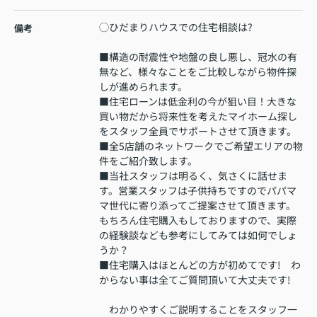
◯ひだまりハウスでの住宅相談は?
備考
■構造の耐震性や地盤の良し悪し、冠水の有
無など、様々なことをご比較しながら物件探
しが進められます。
■住宅ローンは低金利の今が狙い目！大きな
買い物だから将来性を考えたマイホーム探し
をスタッフ全員でサポートさせて頂きます。
■全5店舗のネットワークでご希望エリアの物
件をご紹介致します。
■当社スタッフは明るく、気さくに話せま
す。営業スタッフは子供持ちですのでパパマ
マ世代に寄り添ってご提案させて頂きます。
もちろん住宅購入もしておりますので、実際
の経験談なども参考にしてみては如何でしょ
うか？
■住宅購入はほとんどの方が初めてです! わ
からない事は全てご質問頂いて大丈夫です!
わかりやすくご説明することをスタッフ一