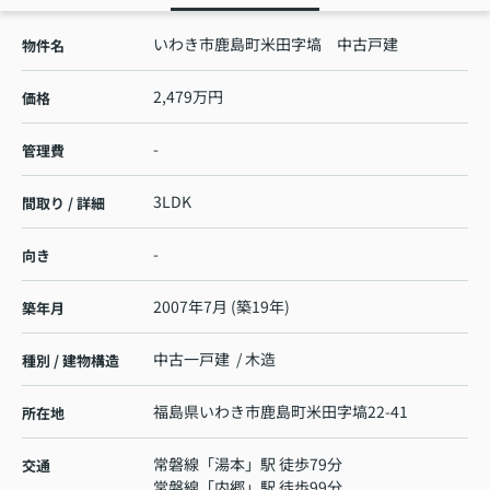
いわき市鹿島町米田字塙 中古戸建
物件名
2,479万円
価格
-
管理費
3LDK
間取り / 詳細
-
向き
2007年7月 (築19年)
築年月
中古一戸建 / 木造
種別 / 建物構造
福島県
いわき市
鹿島町米田
字塙22-41
所在地
常磐線
「
湯本
」駅 徒歩79分
交通
常磐線
「
内郷
」駅 徒歩99分