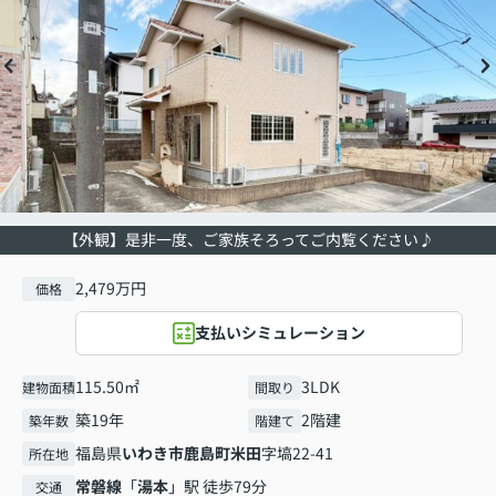
【外観】是非一度、ご家族そろってご内覧ください♪
2,479万円
価格
支払いシミュレーション
115.50㎡
3LDK
建物面積
間取り
築19年
2階建
築年数
階建て
福島県
いわき市
鹿島町米田
字塙22-41
所在地
常磐線
「
湯本
」駅 徒歩79分
交通