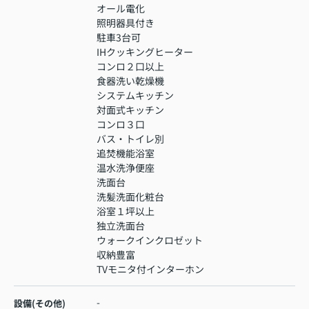
オール電化
照明器具付き
駐車3台可
IHクッキングヒーター
コンロ２口以上
食器洗い乾燥機
システムキッチン
対面式キッチン
コンロ３口
バス・トイレ別
追焚機能浴室
温水洗浄便座
洗面台
洗髪洗面化粧台
浴室１坪以上
独立洗面台
ウォークインクロゼット
収納豊富
TVモニタ付インターホン
-
設備(その他)