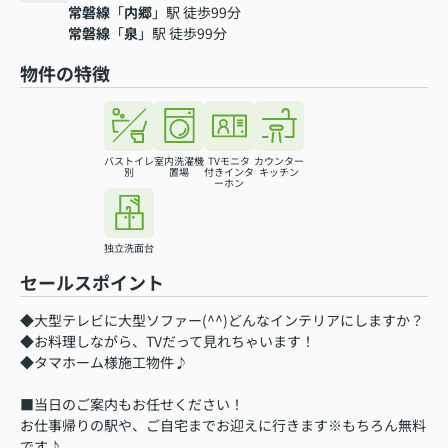
常磐線
「
内郷
」駅 徒歩99分
常磐線
「
泉
」駅 徒歩99分
物件の特徴
バストイレ
室内洗濯機
TVモニタ
カウンター
別
置場
付きインタ
キッチン
ーホン
独立洗面台
セールスポイント
◆大型テレビに大型ソファー(^^)どんなインテリアにしますか？
◆お料理しながら、TVだって見れちゃいます！
◆タマホーム様施工物件♪
■当日のご案内もお任せください！
お仕事帰りの駅や、ご自宅までお迎えに行きます※もちろん無料
です♪