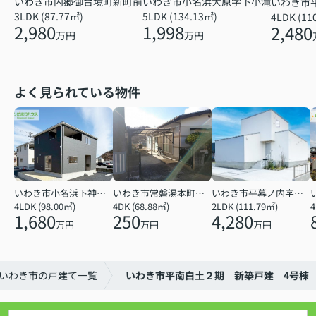
いわき市小名浜大原字下小滝
いわき市内郷御台境町新町前
いわき市
5LDK (134.13㎡)
3LDK (87.77㎡)
4LDK (11
1,998
2,980
2,480
万円
万円
よく見られている物件
いわき市小名浜下神白字館ノ腰
いわき市常磐湯本町天神
いわき市平幕ノ内字西田
4LDK (98.00㎡)
4DK (68.88㎡)
2LDK (111.79㎡)
4
1,680
250
4,280
万円
万円
万円
いわき市の戸建て一覧
いわき市平南白土２期 新築戸建 4号棟