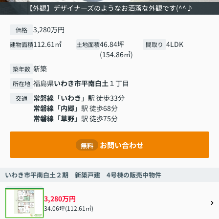
【外観】デザイナーズのようなお洒落な外観です(^^♪
3,280万円
価格
112.61㎡
46.84坪
4LDK
建物面積
土地面積
間取り
(154.86㎡)
新築
築年数
福島県
いわき市
平南白土
１丁目
所在地
常磐線
「
いわき
」駅 徒歩33分
交通
常磐線
「
内郷
」駅 徒歩68分
常磐線
「
草野
」駅 徒歩75分
お問い合わせ
無料
いわき市平南白土２期 新築戸建 4号棟の販売中物件
3,280万円
34.06坪(112.61㎡)