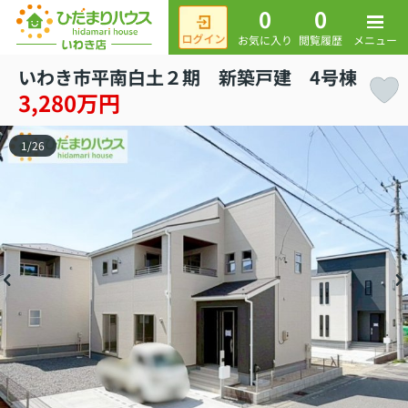
0
0
メニュー
お気に入り
閲覧履歴
いわき市平南白土２期 新築戸建 4号棟
3,280万円
1
/
26