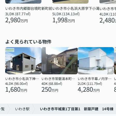
いわき市小名浜大原字下小滝
いわき市内郷御台境町新町前
いわき市
5LDK (134.13㎡)
3LDK (87.77㎡)
4LDK (11
1,998
2,980
2,480
万円
万円
よく見られている物件
いわき市小名浜下神白字館ノ腰
いわき市常磐湯本町天神
いわき市平幕ノ内字西田
4LDK (98.00㎡)
4DK (68.88㎡)
2LDK (111.79㎡)
4
1,680
250
4,280
万円
万円
万円
一覧
いわき駅
いわき市平城東1丁目第1 新築戸建 14号棟