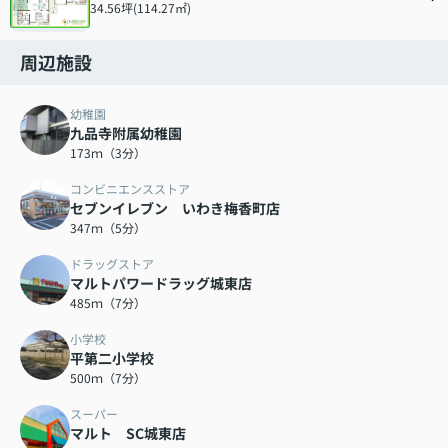
34.56坪(114.27㎡)
周辺施設
幼稚園
九品寺附属幼稚園
173ｍ（3分）
コンビニエンスストア
セブンイレブン いわき梅香町店
347ｍ（5分）
ドラッグストア
マルトパワードラッグ城東店
485ｍ（7分）
小学校
平第二小学校
500ｍ（7分）
スーパー
マルト SC城東店