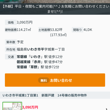
【外観】平日・夜間もご案内可能(^^♪お気軽にお問い合わせください
ませ!(^^)!
3,090万円
価格
114.27㎡
53.82坪
4LDK
建物面積
土地面積
間取り
(177.93㎡)
予定
築年数
福島県
いわき市
平
字城東一丁目
所在地
常磐線
「
いわき
」駅 徒歩12分
交通
磐越東線
「
赤井
」駅 徒歩47分
常磐線
「
草野
」駅 徒歩72分
お問い合わせ
無料
いわき市平城東1丁目第1 新築戸建 14号棟の販売中物件
3,090万円