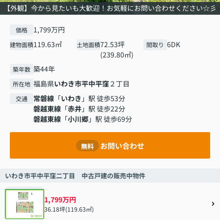
【外観】今から見たいも大歓迎！お気軽にお問い合わせください☆彡
1,799万円
価格
119.63㎡
72.53坪
6DK
建物面積
土地面積
間取り
(239.80㎡)
築44年
築年数
福島県
いわき市
平中平窪
２丁目
所在地
常磐線
「
いわき
」駅 徒歩53分
交通
磐越東線
「
赤井
」駅 徒歩22分
磐越東線
「
小川郷
」駅 徒歩69分
お問い合わせ
無料
いわき市平中平窪二丁目 中古戸建の販売中物件
1,799万円
36.18坪(119.63㎡)