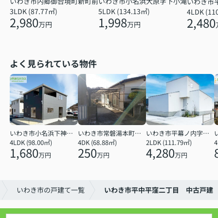
いわき市小名浜大原字下小滝
いわき市内郷御台境町新町前
いわき市
5LDK (134.13㎡)
3LDK (87.77㎡)
4LDK (11
1,998
2,980
2,480
万円
万円
よく見られている物件
いわき市小名浜下神白字館ノ腰
いわき市常磐湯本町天神
いわき市平幕ノ内字西田
4LDK (98.00㎡)
4DK (68.88㎡)
2LDK (111.79㎡)
4
1,680
250
4,280
万円
万円
万円
いわき市の戸建て一覧
いわき市平中平窪二丁目 中古戸建