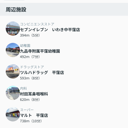
周辺施設
コンビニエンスストア
セブンイレブン いわき中平窪店
394ｍ（5分）
幼稚園
九品寺附属平窪幼稚園
492ｍ（7分）
ドラッグストア
ツルハドラッグ 平窪店
593ｍ（8分）
内科
村田耳鼻咽喉科
620ｍ（8分）
スーパー
マルト 平窪店
738ｍ（10分）