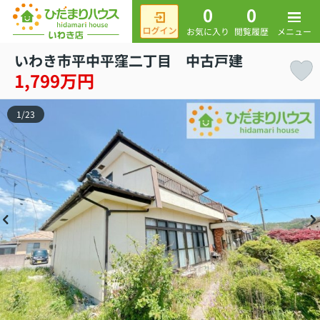
0
0
メニュー
お気に入り
閲覧履歴
いわき市平中平窪二丁目 中古戸建
1,799万円
1
/
23