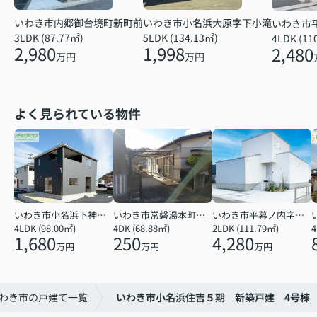
いわき市小名浜大原字下小滝
いわき市内郷御台境町新町前
いわき市
5LDK (134.13㎡)
3LDK (87.77㎡)
4LDK (11
1,998
2,980
2,480
万円
万円
よく見られている物件
いわき市小名浜下神白字館ノ腰
いわき市常磐湯本町天神
いわき市平幕ノ内字西田
4LDK (98.00㎡)
4DK (68.88㎡)
2LDK (111.79㎡)
4
1,680
250
4,280
万円
万円
万円
わき市の戸建て一覧
いわき市小名浜住吉５期 新築戸建 4号棟