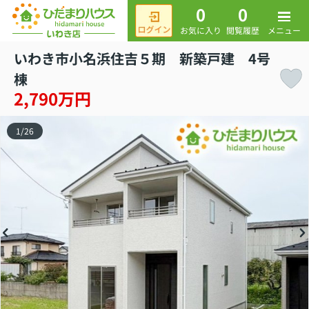
0
0
メニュー
お気に入り
閲覧履歴
いわき市小名浜住吉５期 新築戸建 4号
棟
2,790万円
1
/
26