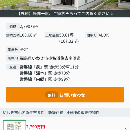
【外観】是非一度、ご家族そろってご内覧ください♪
2,790万円
価格
108.68㎡
50.61坪
4LDK
建物面積
土地面積
間取り
(167.32㎡)
予定
築年数
福島県
いわき市
小名浜住吉
字浜道
所在地
常磐線
「
泉
」駅 徒歩58分車11分
交通
常磐線
「
湯本
」駅 徒歩70分
常磐線
「
内郷
」駅 徒歩99分
お問い合わせ
無料
いわき市小名浜住吉５期 新築戸建 4号棟の販売中物件
2,790万円