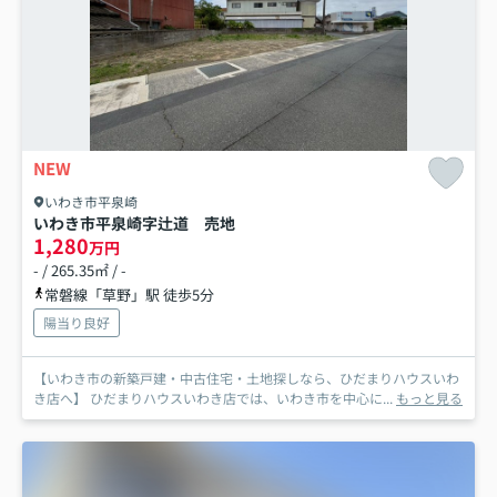
NEW
いわき市平泉崎
いわき市平泉崎字辻道 売地
1,280
万円
- / 265.35㎡ / -
常磐線「草野」駅 徒歩5分
陽当り良好
【いわき市の新築戸建・中古住宅・土地探しなら、ひだまりハウスいわ
き店へ】 ひだまりハウスいわき店では、いわき市を中心に...
もっと見る