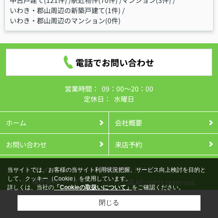
いわき・郡山周辺の新築戸建て(1件)
いわき・郡山周辺のマンション(0件)
電話でお問い合わせ
営業時間：
09：00～20：00
定休日：
水曜日
ホーム
会社概要
お問い合わせ
来店予約
プライバシーポリシー
利用規約
アクセスマップ
当サイトでは、お客様の当サイト利用状況把握、サービス向上検討を目的と
して、クッキー（Cookie）を使用しています。
(c) 株式会社ひだまりハウスいわき店 All rights reserved.
詳しくは、当社の
「Cookieの取扱いについて」
をご確認ください。
閉じる