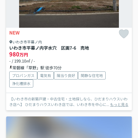
NEW
いわき市平幕ノ内
いわき市平幕ノ内字水穴 区画7-6 売地
980
万円
- / 199.10㎡ / -
常磐線「草野」駅 徒歩70分
プロパンガス
電気有
陽当り良好
閑静な住宅地
浄化槽排水
【いわき市の新築戸建・中古住宅・土地探しなら、ひだまりハウスいわ
き店へ】 ひだまりハウスいわき店では、いわき市を中心に...
もっと見る