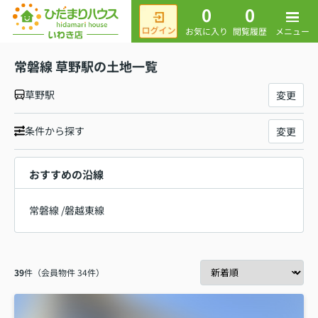
0
0
メニュー
お気に入り
閲覧履歴
常磐線 草野駅の土地一覧
草野駅
変更
条件から探す
変更
おすすめの沿線
常磐線
/
磐越東線
39
件（会員物件 34件）