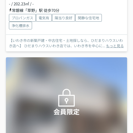
- / 202.23㎡ / -
常磐線「草野」駅 徒歩70分
プロパンガス
電気有
陽当り良好
閑静な住宅地
浄化槽排水
【いわき市の新築戸建・中古住宅・土地探しなら、ひだまりハウスいわ
き店へ】 ひだまりハウスいわき店では、いわき市を中心に...
もっと見る
会員限定