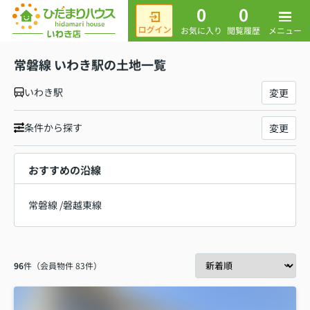
0
0
メニュー
お気に入り
閲覧履歴
常磐線 いわき駅の土地一覧
いわき駅
変更
条件から探す
変更
おすすめの沿線
常磐線
/
磐越東線
96
件（会員物件 83件）