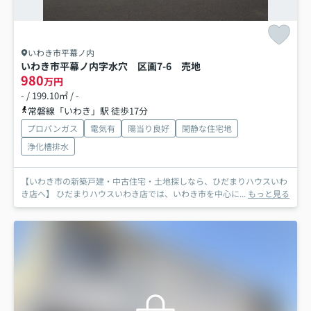
いわき市平幕ノ内
いわき市平幕ノ内字水穴 区画7-6 売地
980
万円
- / 199.10㎡ / -
常磐線「いわき」駅 徒歩17分
プロパンガス
電気有
陽当り良好
閑静な住宅地
浄化槽排水
【いわき市の新築戸建・中古住宅・土地探しなら、ひだまりハウスいわ
き店へ】 ひだまりハウスいわき店では、いわき市を中心に...
もっと見る