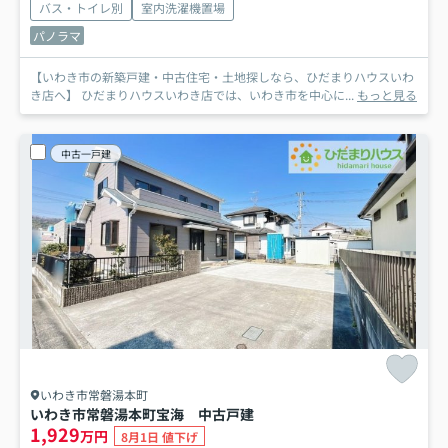
バス・トイレ別
室内洗濯機置場
パノラマ
【いわき市の新築戸建・中古住宅・土地探しなら、ひだまりハウスいわ
き店へ】 ひだまりハウスいわき店では、いわき市を中心に...
もっと見る
中古一戸建
いわき市常磐湯本町
いわき市常磐湯本町宝海 中古戸建
1,929
万円
8月1日 値下げ