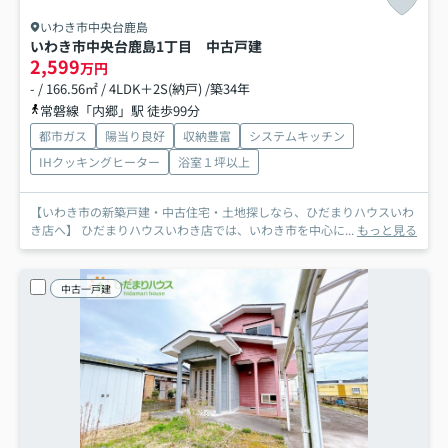
いわき市中央台鹿島
いわき市中央台鹿島1丁目 中古戸建
2,599
万円
- / 166.56㎡ / 4LDK＋2S(納戸) /築34年
常磐線「内郷」駅 徒歩99分
都市ガス
陽当り良好
収納豊富
システムキッチン
IHクッキングヒーター
浴室１坪以上
【いわき市の新築戸建・中古住宅・土地探しなら、ひだまりハウスいわ
き店へ】 ひだまりハウスいわき店では、いわき市を中心に...
もっと見る
中古一戸建