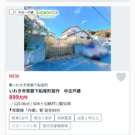
中古一戸建
NEW
いわき市常磐下船尾町
いわき市常磐下船尾町居作 中古戸建
899
万円
- / 120.06㎡ / 5DK＋S(納戸) /築50年
常磐線「内郷」駅 徒歩89分
駐車2台可
陽当り良好
収納豊富
浴室１坪以上
バス・トイレ別
室内洗濯機置場