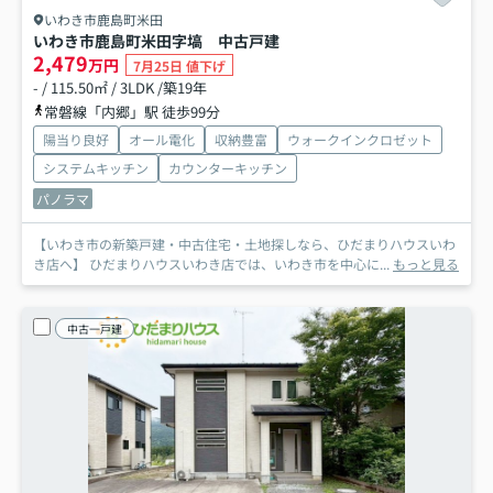
いわき市鹿島町米田
いわき市鹿島町米田字塙 中古戸建
2,479
万円
7月25日 値下げ
- / 115.50㎡ / 3LDK /築19年
常磐線「内郷」駅 徒歩99分
陽当り良好
オール電化
収納豊富
ウォークインクロゼット
システムキッチン
カウンターキッチン
パノラマ
【いわき市の新築戸建・中古住宅・土地探しなら、ひだまりハウスいわ
き店へ】 ひだまりハウスいわき店では、いわき市を中心に...
もっと見る
中古一戸建