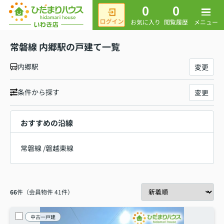
0
0
メニュー
お気に入り
閲覧履歴
常磐線 内郷駅の戸建て一覧
内郷駅
変更
条件から探す
変更
おすすめの沿線
常磐線
/
磐越東線
66
件（会員物件 41件）
中古一戸建