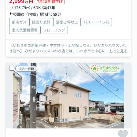
2,099
万円
7月18日 値下げ
- / 125.79㎡ / 6DK /築47年
常磐線「内郷」駅 徒歩58分
都市ガス
陽当り良好
浴室１坪以上
バス・トイレ別
室内洗濯機置場
フローリング
【いわき市の新築戸建・中古住宅・土地探しなら、ひだまりハウスいわ
き店へ】 ひだまりハウスいわき店では、いわき市を中心に...
もっと見る
中古一戸建