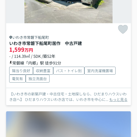
いわき市常磐下船尾町
いわき市常磐下船尾町居作 中古戸建
1,599
万円
- / 114.39㎡ / 5DK /築52年
常磐線「内郷」駅 徒歩91分
陽当り良好
収納豊富
バス・トイレ別
室内洗濯機置場
電気有
独立洗面台
【いわき市の新築戸建・中古住宅・土地探しなら、ひだまりハウスいわ
き店へ】 ひだまりハウスいわき店では、いわき市を中心に...
もっと見る