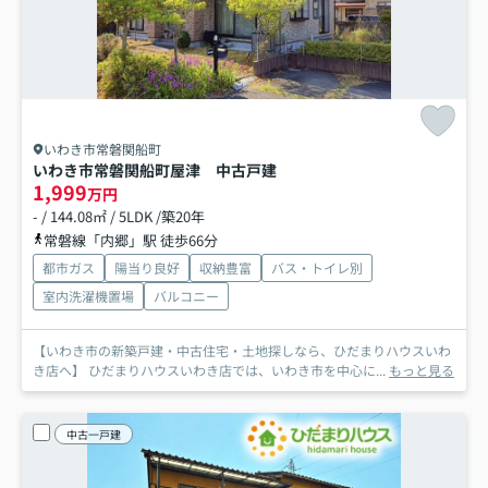
いわき市常磐関船町
いわき市常磐関船町屋津 中古戸建
1,999
万円
- / 144.08㎡ / 5LDK /築20年
常磐線「内郷」駅 徒歩66分
都市ガス
陽当り良好
収納豊富
バス・トイレ別
室内洗濯機置場
バルコニー
【いわき市の新築戸建・中古住宅・土地探しなら、ひだまりハウスいわ
き店へ】 ひだまりハウスいわき店では、いわき市を中心に...
もっと見る
中古一戸建