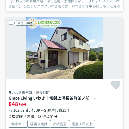
【いわき市の新築戸建・中古住宅・土地探しなら、ひだまりハウスいわ
き店へ】 ひだまりハウスいわき店では、いわき市を中心に...
もっと見る
中古一戸建
いわき市常磐上湯長谷町
Grace Living いわき｜常磐上湯長谷町釜ノ前 中古戸建
848
万円
- / 103.07㎡ / 4LDK＋S(納戸) /築35年
常磐線「内郷」駅 徒歩91分
都市ガス
陽当り良好
収納豊富
浴室１坪以上