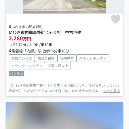
いわき市内郷高野町
いわき市内郷高野町じゃく打 中古戸建
2,280
万円
- / 92.74㎡ / 4LDK /築10年
常磐線「内郷」駅 徒歩76分車10分
プロパンガス
陽当り良好
収納豊富
システムキッチン
カウンターキッチン
浴室１坪以上
パノラマ
【いわき市の新築戸建・中古住宅・土地探しなら、ひだまりハウスいわ
き店へ】 ひだまりハウスいわき店では、いわき市を中心に...
もっと見る