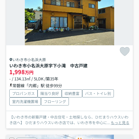
いわき市小名浜大原
いわき市小名浜大原字下小滝 中古戸建
1,998
万円
- / 134.13㎡ / 5LDK /築35年
常磐線「内郷」駅 徒歩99分
プロパンガス
陽当り良好
収納豊富
バス・トイレ別
室内洗濯機置場
フローリング
【いわき市の新築戸建・中古住宅・土地探しなら、ひだまりハウスいわ
き店へ】 ひだまりハウスいわき店では、いわき市を中心に...
もっと見る