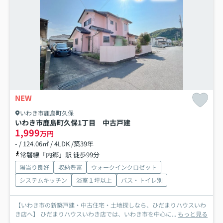
NEW
いわき市鹿島町久保
いわき市鹿島町久保1丁目 中古戸建
1,999
万円
- / 124.06㎡ / 4LDK /築39年
常磐線「内郷」駅 徒歩99分
陽当り良好
収納豊富
ウォークインクロゼット
システムキッチン
浴室１坪以上
バス・トイレ別
【いわき市の新築戸建・中古住宅・土地探しなら、ひだまりハウスいわ
き店へ】 ひだまりハウスいわき店では、いわき市を中心に...
もっと見る