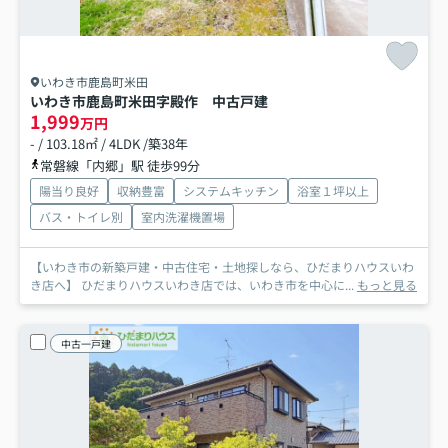
いわき市鹿島町米田
いわき市鹿島町米田字殿作 中古戸建
1,999
万円
- / 103.18㎡ / 4LDK /築38年
常磐線「内郷」駅 徒歩99分
陽当り良好
収納豊富
システムキッチン
浴室１坪以上
バス・トイレ別
室内洗濯機置場
【いわき市の新築戸建・中古住宅・土地探しなら、ひだまりハウスいわ
き店へ】 ひだまりハウスいわき店では、いわき市を中心に...
もっと見る
中古一戸建