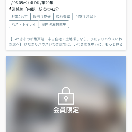
- / 96.05㎡ / 4LDK /築29年
常磐線「内郷」駅 徒歩41分
駐車2台可
陽当り良好
収納豊富
浴室１坪以上
バス・トイレ別
室内洗濯機置場
【いわき市の新築戸建・中古住宅・土地探しなら、ひだまりハウスいわ
き店へ】 ひだまりハウスいわき店では、いわき市を中心に...
もっと見る
会員限定