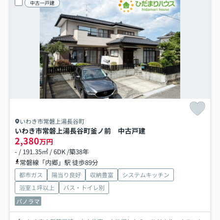
中古一戸建
いわき市常磐上湯長谷町
いわき市常磐上湯長谷町釜ノ前 中古戸建
2,380
万円
- / 191.35㎡ / 6DK /築38年
常磐線「内郷」駅 徒歩89分
都市ガス
陽当り良好
収納豊富
システムキッチン
浴室１坪以上
バス・トイレ別
パノラマ