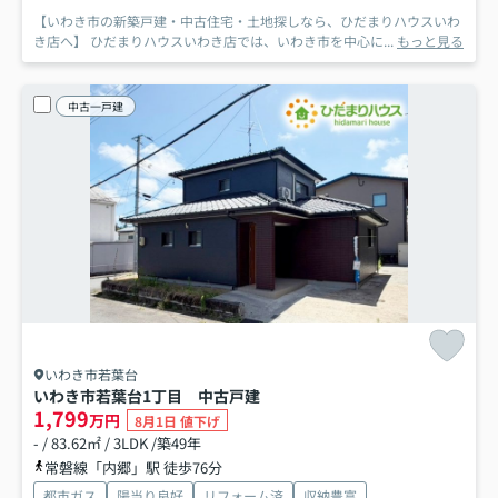
【いわき市の新築戸建・中古住宅・土地探しなら、ひだまりハウスいわ
き店へ】 ひだまりハウスいわき店では、いわき市を中心に...
もっと見る
中古一戸建
いわき市若葉台
いわき市若葉台1丁目 中古戸建
1,799
万円
8月1日 値下げ
- / 83.62㎡ / 3LDK /築49年
常磐線「内郷」駅 徒歩76分
都市ガス
陽当り良好
リフォーム済
収納豊富