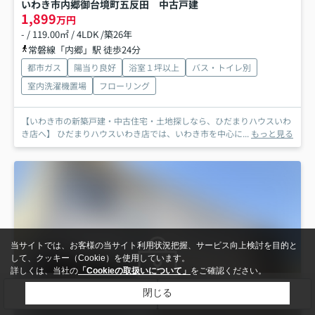
いわき市内郷御台境町五反田 中古戸建
1,899
万円
- / 119.00㎡ / 4LDK /築26年
常磐線「内郷」駅 徒歩24分
都市ガス
陽当り良好
浴室１坪以上
バス・トイレ別
室内洗濯機置場
フローリング
【いわき市の新築戸建・中古住宅・土地探しなら、ひだまりハウスいわ
き店へ】 ひだまりハウスいわき店では、いわき市を中心に...
もっと見る
当サイトでは、お客様の当サイト利用状況把握、サービス向上検討を目的と
して、クッキー（Cookie）を使用しています。
詳しくは、当社の
「Cookieの取扱いについて」
をご確認ください。
会員限定
検索条件を変更
まとめてお問い合わせ
閉じる