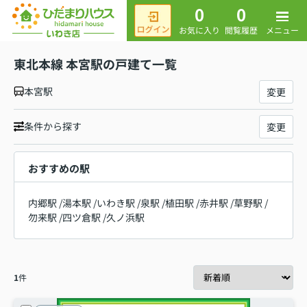
0
0
メニュー
お気に入り
閲覧履歴
東北本線 本宮駅の戸建て一覧
本宮駅
変更
条件から探す
変更
おすすめの駅
内郷駅
/
湯本駅
/
いわき駅
/
泉駅
/
植田駅
/
赤井駅
/
草野駅
/
勿来駅
/
四ツ倉駅
/
久ノ浜駅
1
件