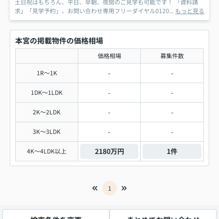
土日祝はもちろん、平日、早朝、夜間のご見学も可能です！ 「資料請
求」「見学予約」、お問い合わせ専用フリーダイヤル0120...
もっと見る
本宮の掲載物件の価格相場
価格相場
募集件数
-
-
1R～1K
-
-
1DK～1LDK
-
-
2K～2LDK
-
-
3K～3LDK
2180万円
1件
4K～4LDK以上
1