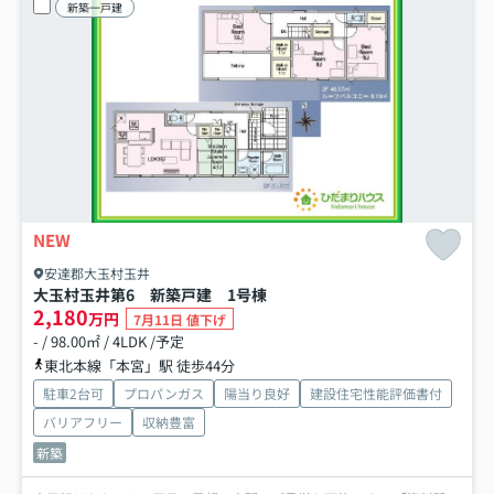
新築一戸建
NEW
安達郡大玉村玉井
大玉村玉井第6 新築戸建 1号棟
2,180
万円
7月11日 値下げ
- / 98.00㎡ / 4LDK /予定
東北本線「本宮」駅 徒歩44分
駐車2台可
プロパンガス
陽当り良好
建設住宅性能評価書付
バリアフリー
収納豊富
新築