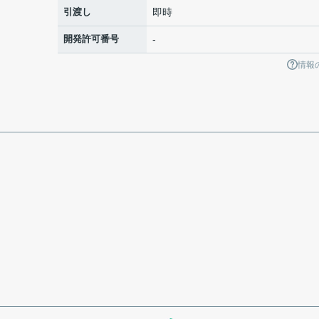
引渡し
即時
開発許可番号
-
情報