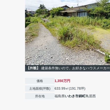
【外観】
建築条件無いので、お好きなハウスメーカー
1,350万円
価格
633.99㎡(191.78坪)
土地面積(坪数)
福島県
いわき市
錦町
鳥居西
所在地