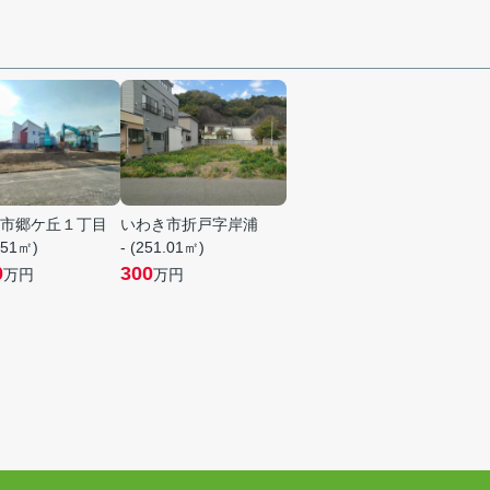
市郷ケ丘１丁目
いわき市折戸字岸浦
.51㎡)
- (251.01㎡)
0
300
万円
万円