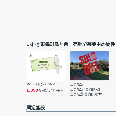
いわき市錦町鳥居西 売地で募集中の物件
191.78坪 (633.99㎡)
会員限定
会員限定
(
会員限定
)
1,350
万円(7.04万円/坪)
会員限定
(
会員限定
/坪)
周辺施設