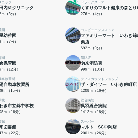
リニック
ドラッグストア
田内科クリニック
くすりのマルト健康の森とり
32ｍ（3分）
276ｍ（4分）
稚園
コンビニエンスストア
星幼稚園
ファミリーマート いわき錦
33ｍ（7分）
栗店
692ｍ（9分）
育園
消防署
倉保育園
勿来消防署
89ｍ（12分）
999ｍ（13分）
動車教習所
ディスカウントショップ
陽自動車教習所
ザ・ダイソー いわき錦町店
186ｍ（15分）
1209ｍ（16分）
学校
総合病院
わき市立錦中学校
呉羽総合病院
408ｍ（18分）
1412ｍ（18分）
書館
スーパー
来図書館
マルト SC中岡店
747ｍ（22分）
2001ｍ（26分）