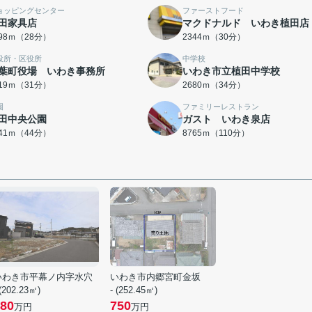
ョッピングセンター
ファーストフード
田家具店
マクドナルド いわき植田店
198ｍ（28分）
2344ｍ（30分）
役所・区役所
中学校
葉町役場 いわき事務所
いわき市立植田中学校
419ｍ（31分）
2680ｍ（34分）
園
ファミリーレストラン
田中央公園
ガスト いわき泉店
441ｍ（44分）
8765ｍ（110分）
いわき市平幕ノ内字水穴
いわき市内郷宮町金坂
 (202.23㎡)
- (252.45㎡)
80
750
万円
万円