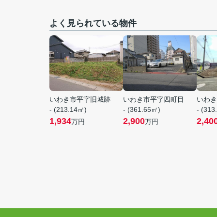
よく見られている物件
いわき市平字旧城跡
いわき市平字四町目
いわき
- (213.14㎡)
- (361.65㎡)
- (313
1,934
2,900
2,40
万円
万円