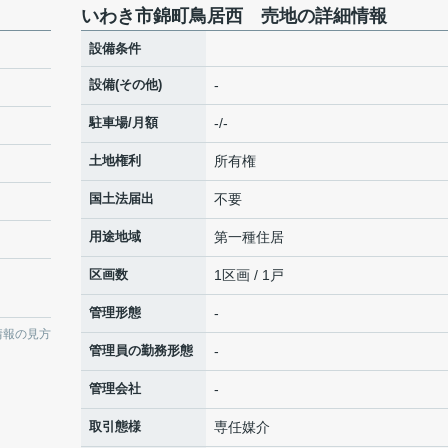
いわき市錦町鳥居西 売地の詳細情報
設備条件
設備(その他)
-
駐車場/月額
-/-
土地権利
所有権
国土法届出
不要
用途地域
第一種住居
区画数
1区画 / 1戸
管理形態
-
情報の見方
管理員の勤務形態
-
管理会社
-
取引態様
専任媒介