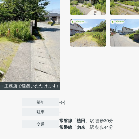
・工務店で建築いただけます♪
-(-)
築年
-
駐車
常磐線
「
植田
」駅 徒歩30分
交通
常磐線
「
勿来
」駅 徒歩44分