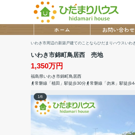
ホーム
お問い合わせ
いわき市周辺の新築戸建てのことならひだまりハウスいわ
いわき市錦町鳥居西 売地
1,350万円
福島県
いわき市
錦町
鳥居西
常磐線「植田」駅徒歩30分
常磐線「勿来」駅徒歩4
1
/
6