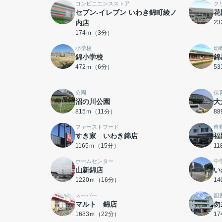
コンビニエンスストア
ク
セブン-イレブン いわき錦町綾ノ
花
内店
2
174ｍ（3分）
小学校
幼
錦小学校
錦
472ｍ（6分）
5
公園
保
沼の川公園
大
815ｍ（11分）
8
ファーストフード
自
すき家 いわき錦店
福
1165ｍ（15分）
1
ホームセンター
中
山新錦店
い
1220ｍ（16分）
1
スーパー
図
マルト 錦店
勿
1683ｍ（22分）
1