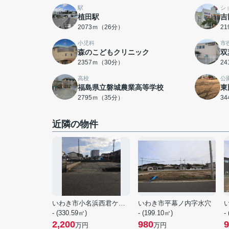
駅
シ
植田駅
吉
2073ｍ（26分）
2
小児科
市
森のこどもクリニック
双
2357ｍ（30分）
2
高校
公
福島県立磐城農業高等学校
東
2795ｍ（35分）
3
近隣の物件
いわき市小名浜西君ケ塚町
いわき市平幕ノ内字水穴
- (330.59㎡)
- (199.10㎡)
-
2,200
980
9
万円
万円