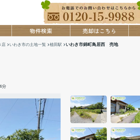
物件検索
売却はこちら
いわき市錦町鳥居西 売地
き店
いわき市の土地一覧
植田駅
4分