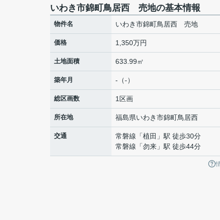
いわき市錦町鳥居西 売地の基本情報
物件名
いわき市錦町鳥居西 売地
価格
1,350万円
土地面積
633.99㎡
築年月
-（-）
総区画数
1区画
所在地
福島県
いわき市
錦町
鳥居西
交通
常磐線
「
植田
」駅 徒歩30分
常磐線
「
勿来
」駅 徒歩44分